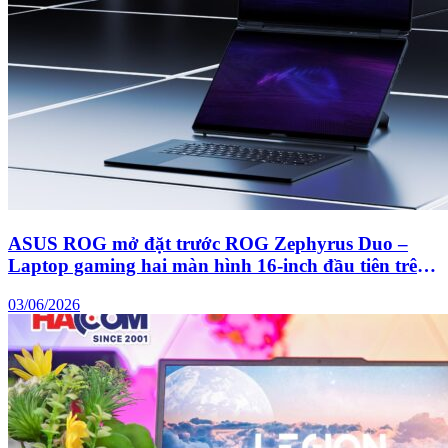
ASUS ROG mở đặt trước ROG Zephyrus Duo –
Laptop gaming hai màn hình 16-inch đầu tiên trên
thế giới
03/06/2026