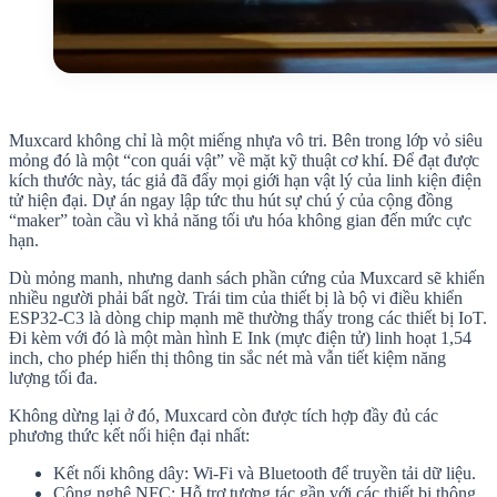
Muxcard không chỉ là một miếng nhựa vô tri. Bên trong lớp vỏ siêu
mỏng đó là một “con quái vật” về mặt kỹ thuật cơ khí. Để đạt được
kích thước này, tác giả đã đẩy mọi giới hạn vật lý của linh kiện điện
tử hiện đại. Dự án ngay lập tức thu hút sự chú ý của cộng đồng
“maker” toàn cầu vì khả năng tối ưu hóa không gian đến mức cực
hạn.
Dù mỏng manh, nhưng danh sách phần cứng của Muxcard sẽ khiến
nhiều người phải bất ngờ. Trái tim của thiết bị là bộ vi điều khiển
ESP32-C3 là dòng chip mạnh mẽ thường thấy trong các thiết bị IoT.
Đi kèm với đó là một màn hình E Ink (mực điện tử) linh hoạt 1,54
inch, cho phép hiển thị thông tin sắc nét mà vẫn tiết kiệm năng
lượng tối đa.
Không dừng lại ở đó, Muxcard còn được tích hợp đầy đủ các
phương thức kết nối hiện đại nhất:
Kết nối không dây: Wi-Fi và Bluetooth để truyền tải dữ liệu.
Công nghệ NFC: Hỗ trợ tương tác gần với các thiết bị thông