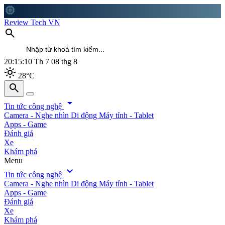
memory
Review Tech VN
search
20:15:11
Th 7 08 thg 8
light_mode
28°C
search
search
arrow_drop_down
Tin tức công nghệ
Camera - Nghe nhìn
Di động
Máy tính - Tablet
Apps - Game
Đánh giá
Xe
Khám phá
Menu
expand_more
Tin tức công nghệ
Camera - Nghe nhìn
Di động
Máy tính - Tablet
Apps - Game
Đánh giá
Xe
Khám phá