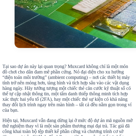
Tại sao dự án này lại quan trọng? Muxcard không chỉ là một món
đồ chơi cho dân đam mê phần cứng. Nó đại diện cho xu hướng
“điện toán môi trường” (ambient computing) – nơi các thiết bị máy
tính trở nên mỏng hơn, tàng hình và tích hợp sâu vào các vật dụng
hàng ngày. Hãy tưởng tượng một chiếc thẻ căn cước kỹ thuật số có
thể tự cập nhật thông tin, một tấm danh thiếp thông minh tích hợp
xác thực hai yếu tố (2FA), hay một chiếc thẻ sự kiện có khả năng
thay đổi lịch trình ngay trên màn hình – tất cả đều nằm gọn trong ví
của bạn.
Hiện tại, Muxcard vẫn đang dừng lại ở mức độ dự án mã nguồn mở
thử nghiệm thay vì là một sản phẩm thương mại đại trà. Tác giả đã
công khai toàn bộ tệp thiết kế phần cứng và chương trình cơ sở