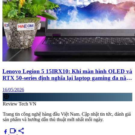
Lenovo Legion 5 15IRX10: Khi màn hình OLED và
RTX 50-series định nghĩa lại laptop gaming đa năng
cao cấp
16/05/2026
memory
Review Tech VN
Trang tin công nghệ hàng đầu Việt Nam. Cập nhật tin tức, đánh giá
sản phẩm và hướng dẫn thủ thuật mới nhất mỗi ngày.
videocam
share