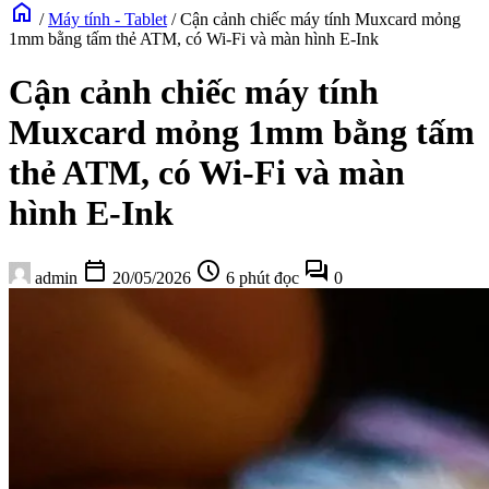
home
/
Máy tính - Tablet
/
Cận cảnh chiếc máy tính Muxcard mỏng
1mm bằng tấm thẻ ATM, có Wi-Fi và màn hình E-Ink
Cận cảnh chiếc máy tính
Muxcard mỏng 1mm bằng tấm
thẻ ATM, có Wi-Fi và màn
hình E-Ink
calendar_today
schedule
forum
admin
20/05/2026
6 phút đọc
0