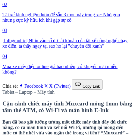
02
Tài xế kinh nghiệm luôn để sẵn 3 món này trong xe: Nhỏ gọn
nhưng cực kỳ hữu ích khi gặp sự cố
03
[Infographic] Nhìn vào số dư tài khoản của tài xế công nghệ chạy
xe điện, ta thấy ngay tại sao họ lại "chuyển đổi xanh"
04
Mua xe máy điện online giá bao nhiêu, có khuyến mãi nhiều
không?
link
Chia sẻ:
Facebook
X (Twitter)
Copy Link
Tablet – Laptop – Máy tính
Cận cảnh chiếc máy tính Muxcard mỏng 1mm bằng
tấm thẻ ATM, có Wi-Fi và màn hình E-Ink
Bạn đã bao giờ tưởng tượng một chiếc máy tính đầy đủ chức
năng, có cả màn hình và kết nối Wi-Fi, nhưng lại mỏng đến
mức có thể nhét vừa vào ngăn thẻ trong ví tiền? “Muxcard” –