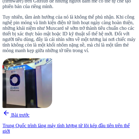
(firmware) trên GitHub để những người đam mê có thể tự chế tạo
phiên bản của riêng mình.
Tuy nhiên, tầm ảnh hưởng của nó là không thể phủ nhận. Khi công
nghệ pin mỏng và linh kiện điện tử linh hoạt ngày càng hoàn thiện,
những khái niệm như Muxcard sẽ sớm trở thành tiêu chuẩn cho các
thiết bị xác thực bảo mật hoặc ID kỹ thuật số thế hệ mới. Đối với
người tiêu dùng, đây là cái nhìn sớm về một tương lai nơi chiếc máy
tính không còn là một khối nhôm nặng nề, mà chỉ là một tấm thẻ
mỏng manh kẹp giữa những tờ tiền trong ví.
arrow_back
Bài trước
Trung Quốc trình làng máy tính lượng tử lõi kép đầu tiên trên thế
giới