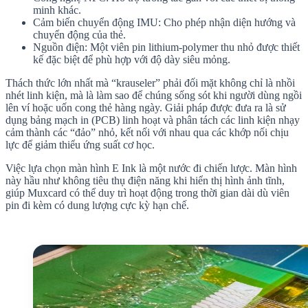
minh khác.
Cảm biến chuyển động IMU: Cho phép nhận diện hướng và
chuyển động của thẻ.
Nguồn điện: Một viên pin lithium-polymer thu nhỏ được thiết
kế đặc biệt để phù hợp với độ dày siêu mỏng.
Thách thức lớn nhất mà “krauseler” phải đối mặt không chỉ là nhồi
nhét linh kiện, mà là làm sao để chúng sống sót khi người dùng ngồi
lên ví hoặc uốn cong thẻ hàng ngày. Giải pháp được đưa ra là sử
dụng bảng mạch in (PCB) linh hoạt và phân tách các linh kiện nhạy
cảm thành các “đảo” nhỏ, kết nối với nhau qua các khớp nối chịu
lực để giảm thiểu ứng suất cơ học.
Việc lựa chọn màn hình E Ink là một nước đi chiến lược. Màn hình
này hầu như không tiêu thụ điện năng khi hiển thị hình ảnh tĩnh,
giúp Muxcard có thể duy trì hoạt động trong thời gian dài dù viên
pin đi kèm có dung lượng cực kỳ hạn chế.