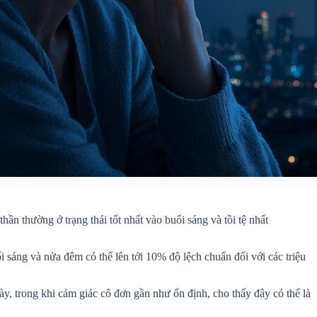
n thường ở trạng thái tốt nhất vào buổi sáng và tồi tệ nhất
i sáng và nửa đêm có thể lên tới 10% độ lệch chuẩn đối với các triệu
y, trong khi cảm giác cô đơn gần như ổn định, cho thấy đây có thể là