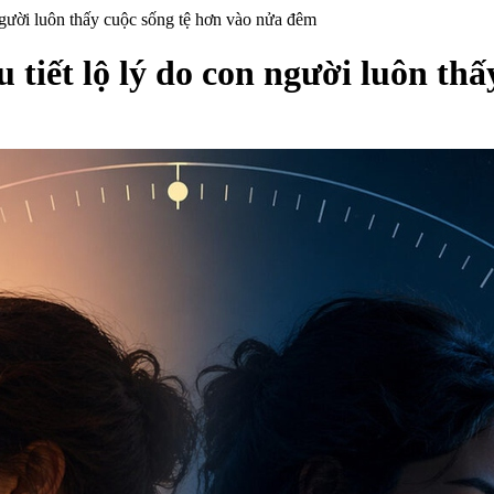
 người luôn thấy cuộc sống tệ hơn vào nửa đêm
u tiết lộ lý do con người luôn th