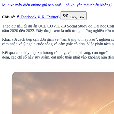
Mua xe máy điện online giá bao nhiêu, có khuyến mãi nhiều không?
link
Chia sẻ:
Facebook
X (Twitter)
Copy Link
Theo dữ liệu từ dự án UCL COVID-19 Social Study do Đại học College
năm 2020 đến 2022. Đây được xem là một trong những nghiên cứu toàn
Khác với cách tiếp cận đơn giản về “tâm trạng tốt hay xấu”, nghiên c
cảm nhận về ý nghĩa cuộc sống và cảm giác cô đơn. Việc phân tách n
Kết quả cho thấy một xu hướng rõ ràng: vào buổi sáng, con người ít 
đêm, các chỉ số này suy giảm, đạt mức thấp nhất vào khoảng nửa đê