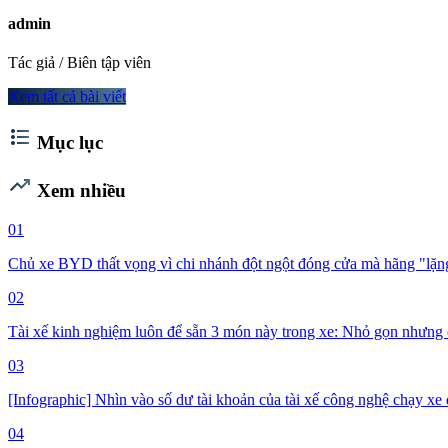
admin
Tác giả / Biên tập viên
Xem tất cả bài viết
format_list_bulleted
Mục lục
trending_up
Xem nhiều
01
Chủ xe BYD thất vọng vì chi nhánh đột ngột đóng cửa mà hãng "lặng 
02
Tài xế kinh nghiệm luôn để sẵn 3 món này trong xe: Nhỏ gọn nhưng 
03
[Infographic] Nhìn vào số dư tài khoản của tài xế công nghệ chạy xe đ
04