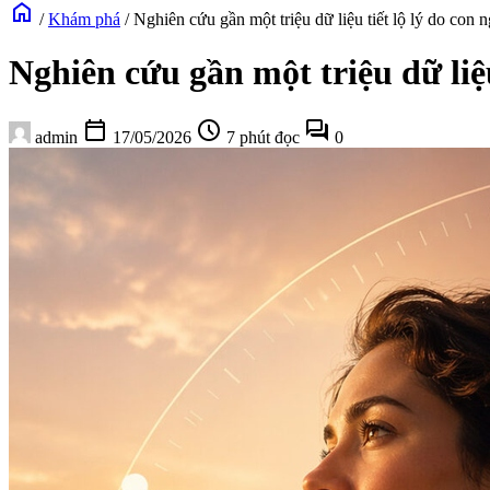
home
/
Khám phá
/
Nghiên cứu gần một triệu dữ liệu tiết lộ lý do con
Nghiên cứu gần một triệu dữ liệ
calendar_today
schedule
forum
admin
17/05/2026
7 phút đọc
0