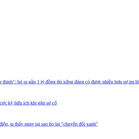
thinh": bỏ ra gần 1 tỷ đồng thì xứng đáng có được nhiều hơn sự im l
cực kỳ hữu ích khi gặp sự cố
iện, ta thấy ngay tại sao họ lại "chuyển đổi xanh"