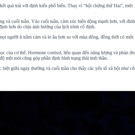
ết quả trái với định kiến phổ biến. Thay vì “hội chứng thứ Hai”, mức 
ng và cuối tuần. Vào cuối tuần, cảm xúc biến động mạnh hơn, với đỉnh c
ịnh hơn do chịu ảnh hưởng của lịch trình cố định.
ọi người ít trầm cảm và lo âu hơn so với mùa đông, đồng thời có mức 
c của cơ thể. Hormone cortisol, liên quan đến năng lượng và phản ứng
độ mệt mỏi cũng góp phần định hình trạng thái tinh thần.
c biệt giữa ngày thường và cuối tuần cho thấy các yếu tố xã hội như c