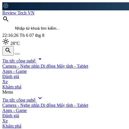
memory
Review Tech VN
search
22:16:28
Th 6 07 thg 8
light_mode
28°C
search
search
arrow_drop_down
Tin tức công nghệ
Camera - Nghe nhìn
Di động
Máy tính - Tablet
Apps - Game
Đánh giá
Xe
Khám phá
Menu
expand_more
Tin tức công nghệ
Camera - Nghe nhìn
Di động
Máy tính - Tablet
Apps - Game
Đánh giá
Xe
Khám phá