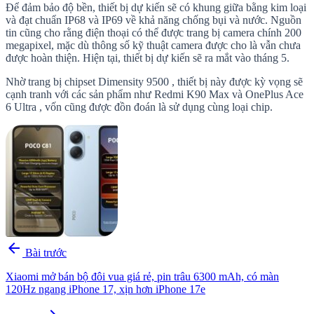
Để đảm bảo độ bền, thiết bị dự kiến ​​sẽ có khung giữa bằng kim loại
và đạt chuẩn IP68 và IP69 về khả năng chống bụi và nước. Nguồn
tin cũng cho rằng điện thoại có thể được trang bị camera chính 200
megapixel, mặc dù thông số kỹ thuật camera được cho là vẫn chưa
được hoàn thiện. Hiện tại, thiết bị dự kiến ​​sẽ ra mắt vào tháng 5.
Nhờ trang bị chipset Dimensity 9500 , thiết bị này được kỳ vọng sẽ
cạnh tranh với các sản phẩm như Redmi K90 Max và OnePlus Ace
6 Ultra , vốn cũng được đồn đoán là sử dụng cùng loại chip.
arrow_back
Bài trước
Xiaomi mở bán bộ đôi vua giá rẻ, pin trâu 6300 mAh, có màn
120Hz ngang iPhone 17, xịn hơn iPhone 17e