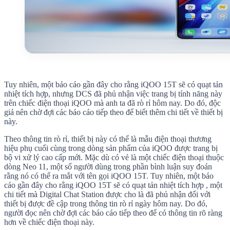
Tuy nhiên, một báo cáo gần đây cho rằng iQOO 15T sẽ có quạt tản
nhiệt tích hợp, nhưng DCS đã phủ nhận việc trang bị tính năng này
trên chiếc điện thoại iQOO mà anh ta đã rò rỉ hôm nay. Do đó, độc
giả nên chờ đợi các báo cáo tiếp theo để biết thêm chi tiết về thiết bị
này.
Theo thông tin rò rỉ, thiết bị này có thể là mẫu điện thoại thương
hiệu phụ cuối cùng trong dòng sản phẩm của iQOO được trang bị
bộ vi xử lý cao cấp mới. Mặc dù có vẻ là một chiếc điện thoại thuộc
dòng Neo 11, một số người dùng trong phần bình luận suy đoán
rằng nó có thể ra mắt với tên gọi iQOO 15T. Tuy nhiên, một báo
cáo gần đây cho rằng iQOO 15T sẽ có quạt tản nhiệt tích hợp , một
chi tiết mà Digital Chat Station được cho là đã phủ nhận đối với
thiết bị được đề cập trong thông tin rò rỉ ngày hôm nay. Do đó,
người đọc nên chờ đợi các báo cáo tiếp theo để có thông tin rõ ràng
hơn về chiếc điện thoại này.