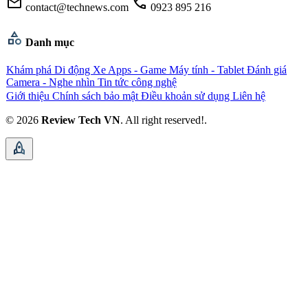
mail
call
contact@technews.com
0923 895 216
category
Danh mục
Khám phá
Di động
Xe
Apps - Game
Máy tính - Tablet
Đánh giá
Camera - Nghe nhìn
Tin tức công nghệ
Giới thiệu
Chính sách bảo mật
Điều khoản sử dụng
Liên hệ
© 2026
Review Tech VN
. All right reserved!.
rocket