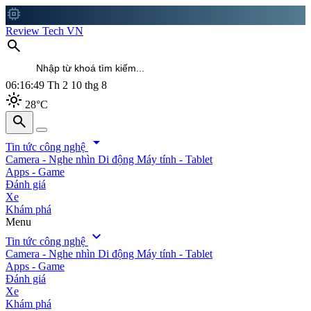
memory
Review Tech VN
search
06:16:51
Th 2 10 thg 8
light_mode
28°C
search
search
arrow_drop_down
Tin tức công nghệ
Camera - Nghe nhìn
Di động
Máy tính - Tablet
Apps - Game
Đánh giá
Xe
Khám phá
Menu
expand_more
Tin tức công nghệ
Camera - Nghe nhìn
Di động
Máy tính - Tablet
Apps - Game
Đánh giá
Xe
Khám phá