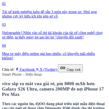
02
Tài xế kinh nghiệm luôn để sẵn 3 món này trong xe: Nhỏ gọn
nhưng cực kỳ hữu ích khi gặp sự cố
03
[Infographic] Nhìn vào số dư tài khoản của tài xế công nghệ chạy
xe điện, ta thấy ngay tại sao họ lại "chuyển đổi xanh"
04
Mua xe máy điện online giá bao nhiêu, có khuyến mãi nhiều
không?
link
Chia sẻ:
Facebook
X (Twitter)
Copy Link
Smart Phone – Điện thoại
vivo sắp ra mắt vua giá rẻ, pin 8000 mAh hơn
Galaxy S26 Ultra, camera 200MP đe nẹt iPhone 17
Pro Max
Theo các nguồn tin, iQOO đang phát triển một mẫu điện thoại
cao cấp mới sử dụng chip Dimensity 9500 dành cho thị trường