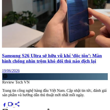
Samsung S26 Ultra sở hữu vũ khí ‘độc tôn’: Màn
hình chống nhìn trộm khó đối thủ nào địch lại
19/06/2026
memory
Review Tech VN
Trang tin công nghệ hàng đầu Việt Nam. Cập nhật tin tức, đánh giá
sản phẩm và hướng dẫn thủ thuật mới nhất mỗi ngày.
videocam
share