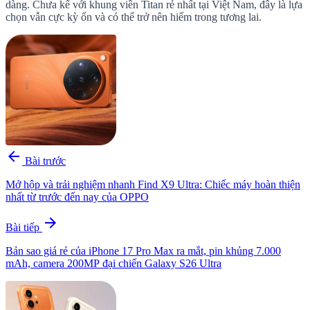
dàng. Chưa kể với khung viền Titan rẻ nhất tại Việt Nam, đây là lựa
chọn vẫn cực kỳ ổn và có thể trở nên hiếm trong tương lai.
arrow_back
Bài trước
Mở hộp và trải nghiệm nhanh Find X9 Ultra: Chiếc máy hoàn thiện
nhất từ trước đến nay của OPPO
arrow_forward
Bài tiếp
Bản sao giá rẻ của iPhone 17 Pro Max ra mắt, pin khủng 7.000
mAh, camera 200MP đại chiến Galaxy S26 Ultra