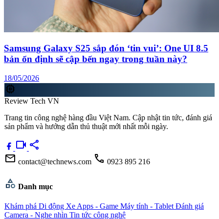
Samsung Galaxy S25 sắp đón ‘tin vui’: One UI 8.5
bản ổn định sẽ cập bến ngay trong tuần này?
18/05/2026
memory
Review Tech VN
Trang tin công nghệ hàng đầu Việt Nam. Cập nhật tin tức, đánh giá
sản phẩm và hướng dẫn thủ thuật mới nhất mỗi ngày.
videocam
share
mail
call
contact@technews.com
0923 895 216
category
Danh mục
Khám phá
Di động
Xe
Apps - Game
Máy tính - Tablet
Đánh giá
Camera - Nghe nhìn
Tin tức công nghệ