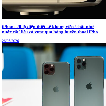
iPhone 20 lộ diện thiết kế không viền ‘chất như
nước cất’ liệu có vượt qua bóng huyền thoại iPhone
X
26/05/2026