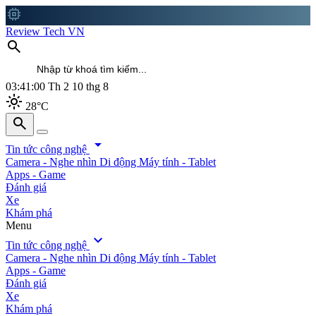
memory
Review Tech VN
search
03:41:01
Th 2 10 thg 8
light_mode
28°C
search
search
arrow_drop_down
Tin tức công nghệ
Camera - Nghe nhìn
Di động
Máy tính - Tablet
Apps - Game
Đánh giá
Xe
Khám phá
Menu
expand_more
Tin tức công nghệ
Camera - Nghe nhìn
Di động
Máy tính - Tablet
Apps - Game
Đánh giá
Xe
Khám phá