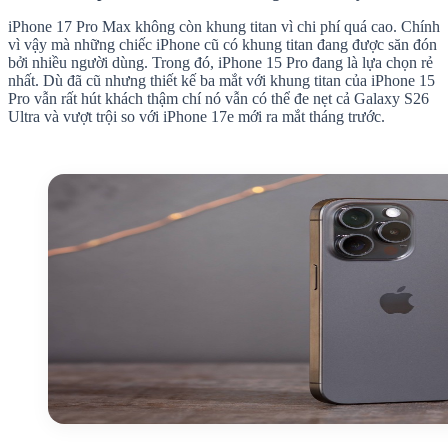
iPhone 17 Pro Max không còn khung titan vì chi phí quá cao. Chính
vì vậy mà những chiếc iPhone cũ có khung titan đang được săn đón
bởi nhiều người dùng. Trong đó, iPhone 15 Pro đang là lựa chọn rẻ
nhất. Dù đã cũ nhưng thiết kế ba mắt với khung titan của iPhone 15
Pro vẫn rất hút khách thậm chí nó vẫn có thể đe nẹt cả Galaxy S26
Ultra và vượt trội so với iPhone 17e mới ra mắt tháng trước.