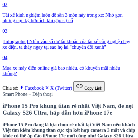
02
Tài xế kinh nghiệm luôn để sẵn 3 món này trong xe: Nhỏ gọn
nhưng cực kỳ hữu ích khi gặp sự cố
03
[Infographic] Nhìn vào số dư tài khoản của tài xế công nghệ chạy
xe điện, ta thấy ngay tại sao họ lại "chuyển đổi xanh"
04
Mua xe máy điện online giá bao nhiêu, có khuyến mãi nhiều
không?
link
Chia sẻ:
Facebook
X (Twitter)
Copy Link
Smart Phone – Điện thoại
iPhone 15 Pro khung titan rẻ nhất Việt Nam, đe nẹt
Galaxy S26 Ultra, hấp dẫn hơn iPhone 17e
iPhone 15 Pro đang là lựa chọn rẻ nhất tại Việt Nam nếu khách
Việt tìm kiếm khung titan cực xịn kết hợp camera 3 mắt và chip
khỏe có thể áp đảo iPhone 17e mới cũng như Galaxy S26 Ultra.