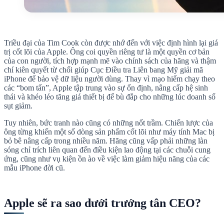
Triều đại của Tim Cook còn được nhớ đến với việc định hình lại giá
trị cốt lõi của Apple. Ông coi quyền riêng tư là một quyền cơ bản
của con người, tích hợp mạnh mẽ vào chính sách của hãng và thậm
chí kiên quyết từ chối giúp Cục Điều tra Liên bang Mỹ giải mã
iPhone để bảo vệ dữ liệu người dùng. Thay vì mạo hiểm chạy theo
các “bom tấn”, Apple tập trung vào sự ổn định, nâng cấp hệ sinh
thái và khéo léo tăng giá thiết bị để bù đắp cho những lúc doanh số
sụt giảm.
Tuy nhiên, bức tranh nào cũng có những nốt trầm. Chiến lược của
ông từng khiến một số dòng sản phẩm cốt lõi như máy tính Mac bị
bỏ bê nâng cấp trong nhiều năm. Hãng cũng vấp phải những làn
sóng chỉ trích liên quan đến điều kiện lao động tại các chuỗi cung
ứng, cũng như vụ kiện ồn ào về việc làm giảm hiệu năng của các
mẫu iPhone đời cũ.
Apple sẽ ra sao dưới trướng tân CEO?