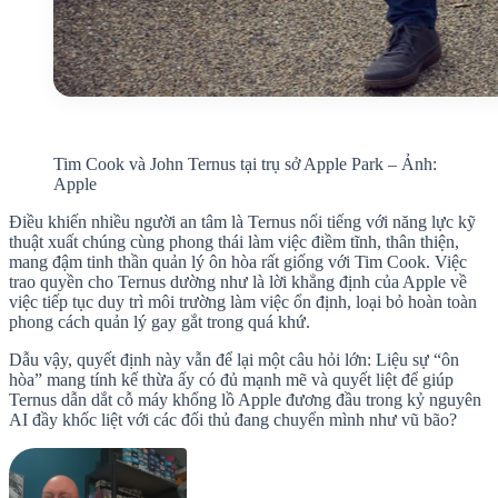
Tim Cook và John Ternus tại trụ sở Apple Park – Ảnh:
Apple
Điều khiến nhiều người an tâm là Ternus nổi tiếng với năng lực kỹ
thuật xuất chúng cùng phong thái làm việc điềm tĩnh, thân thiện,
mang đậm tinh thần quản lý ôn hòa rất giống với Tim Cook. Việc
trao quyền cho Ternus dường như là lời khẳng định của Apple về
việc tiếp tục duy trì môi trường làm việc ổn định, loại bỏ hoàn toàn
phong cách quản lý gay gắt trong quá khứ.
Dẫu vậy, quyết định này vẫn để lại một câu hỏi lớn: Liệu sự “ôn
hòa” mang tính kế thừa ấy có đủ mạnh mẽ và quyết liệt để giúp
Ternus dẫn dắt cỗ máy khổng lồ Apple đương đầu trong kỷ nguyên
AI đầy khốc liệt với các đối thủ đang chuyển mình như vũ bão?