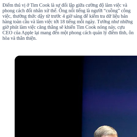
Điểm thú vị ở Tim Cook là sự đối lập giữa cường độ làm việc và
phong cách đối nhân xử thế. Ông nổi tiếng là người “cuồng” công
việc, thường thức dậy từ trước 4 giờ sáng để kiểm tra dữ liệu bán
hàng toàn cầu và làm việc tới 18 tiếng mỗi ngày. Tưởng như những
giờ phút làm việc căng thẳng sẽ khiến Tim Cook nóng nảy, cựu
CEO của Apple lại mang đến một phong cách quản lý điềm tĩnh, ôn
hòa và thân thiện.