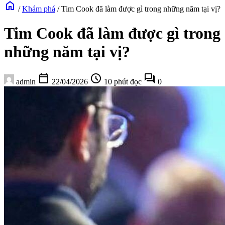
home
/
Khám phá
/
Tim Cook đã làm được gì trong những năm tại vị?
Tim Cook đã làm được gì trong
những năm tại vị?
calendar_today
schedule
forum
admin
22/04/2026
10 phút đọc
0