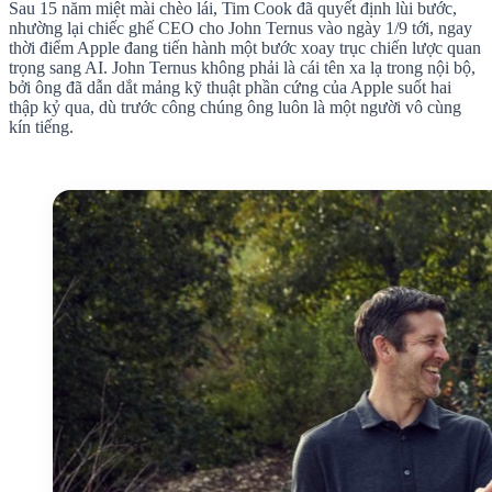
Sau 15 năm miệt mài chèo lái, Tim Cook đã quyết định lùi bước,
nhường lại chiếc ghế CEO cho John Ternus vào ngày 1/9 tới, ngay
thời điểm Apple đang tiến hành một bước xoay trục chiến lược quan
trọng sang AI. John Ternus không phải là cái tên xa lạ trong nội bộ,
bởi ông đã dẫn dắt mảng kỹ thuật phần cứng của Apple suốt hai
thập kỷ qua, dù trước công chúng ông luôn là một người vô cùng
kín tiếng.