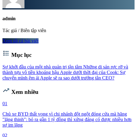
admin
Tác giả / Biên tập viên
Xem tất cả bài viết
format_list_bulleted
Mục lục
Sự khởi đầu của một nhà quản trị tận tâm
Những di sản rực rỡ và
thành tựu vô tiền khoáng hậu
Apple dưới thời đại của Cook: Sự
chuyển mình êm ái
Apple sẽ ra sao dưới trướng tân CEO?
trending_up
Xem nhiều
01
Chủ xe BYD thất vọng vì chi nhánh đột ngột đóng cửa mà hãng
"lặng thinh": bỏ ra gần 1 tỷ đồng thì xứng đáng có được nhiều hơn
sự im lặng
02