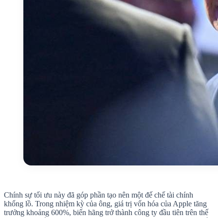
Chính sự tối ưu này đã góp phần tạo nên một đế chế tài chính
khổng lồ. Trong nhiệm kỳ của ông, giá trị vốn hóa của Apple tăng
trưởng khoảng 600%, biến hãng trở thành công ty đầu tiên trên thế