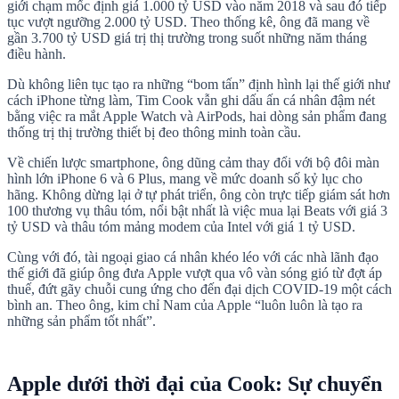
giới chạm mốc định giá 1.000 tỷ USD vào năm 2018 và sau đó tiếp
tục vượt ngưỡng 2.000 tỷ USD. Theo thống kê, ông đã mang về
gần 3.700 tỷ USD giá trị thị trường trong suốt những năm tháng
điều hành.
Dù không liên tục tạo ra những “bom tấn” định hình lại thế giới như
cách iPhone từng làm, Tim Cook vẫn ghi dấu ấn cá nhân đậm nét
bằng việc ra mắt Apple Watch và AirPods, hai dòng sản phẩm đang
thống trị thị trường thiết bị đeo thông minh toàn cầu.
Về chiến lược smartphone, ông dũng cảm thay đổi với bộ đôi màn
hình lớn iPhone 6 và 6 Plus, mang về mức doanh số kỷ lục cho
hãng. Không dừng lại ở tự phát triển, ông còn trực tiếp giám sát hơn
100 thương vụ thâu tóm, nổi bật nhất là việc mua lại Beats với giá 3
tỷ USD và thâu tóm mảng modem của Intel với giá 1 tỷ USD.
Cùng với đó, tài ngoại giao cá nhân khéo léo với các nhà lãnh đạo
thế giới đã giúp ông đưa Apple vượt qua vô vàn sóng gió từ đợt áp
thuế, đứt gãy chuỗi cung ứng cho đến đại dịch COVID-19 một cách
bình an. Theo ông, kim chỉ Nam của Apple “luôn luôn là tạo ra
những sản phẩm tốt nhất”.
Apple dưới thời đại của Cook: Sự chuyển