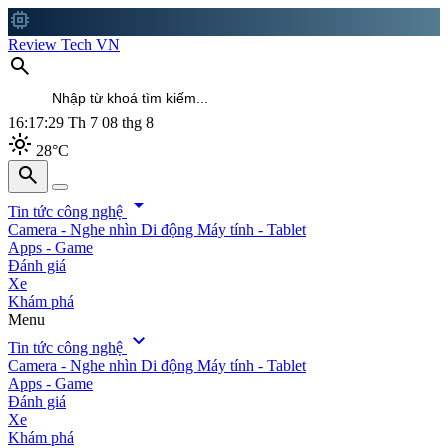
memory
Review Tech VN
search
16:17:31
Th 7 08 thg 8
light_mode
28°C
search
search
arrow_drop_down
Tin tức công nghệ
Camera - Nghe nhìn
Di động
Máy tính - Tablet
Apps - Game
Đánh giá
Xe
Khám phá
Menu
expand_more
Tin tức công nghệ
Camera - Nghe nhìn
Di động
Máy tính - Tablet
Apps - Game
Đánh giá
Xe
Khám phá