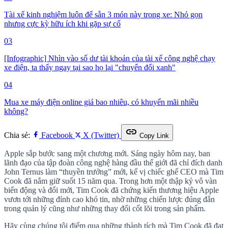
Tài xế kinh nghiệm luôn để sẵn 3 món này trong xe: Nhỏ gọn
nhưng cực kỳ hữu ích khi gặp sự cố
03
[Infographic] Nhìn vào số dư tài khoản của tài xế công nghệ chạy
xe điện, ta thấy ngay tại sao họ lại "chuyển đổi xanh"
04
Mua xe máy điện online giá bao nhiêu, có khuyến mãi nhiều
không?
link
Chia sẻ:
Facebook
X (Twitter)
Copy Link
Apple sắp bước sang một chương mới. Sáng ngày hôm nay, ban
lãnh đạo của tập đoàn công nghệ hàng đầu thế giới đã chỉ đích danh
John Ternus làm “thuyền trưởng” mới, kế vị chiếc ghế CEO mà Tim
Cook đã nắm giữ suốt 15 năm qua. Trong hơn một thập kỷ vô vàn
biến động và đổi mới, Tim Cook đã chứng kiến thương hiệu Apple
vươn tới những đỉnh cao khó tin, nhờ những chiến lược đúng đắn
trong quản lý cũng như những thay đổi cốt lõi trong sản phẩm.
Hãy cùng chúng tôi điểm qua những thành tích mà Tim Cook đã đạt