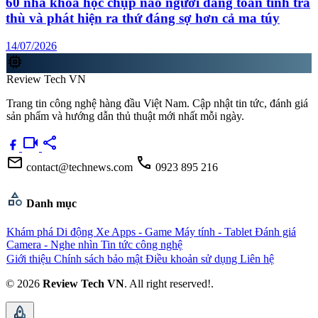
60 nhà khoa học chụp não người đang toan tính trả
thù và phát hiện ra thứ đáng sợ hơn cả ma túy
14/07/2026
memory
Review Tech VN
Trang tin công nghệ hàng đầu Việt Nam. Cập nhật tin tức, đánh giá
sản phẩm và hướng dẫn thủ thuật mới nhất mỗi ngày.
videocam
share
mail
call
contact@technews.com
0923 895 216
category
Danh mục
Khám phá
Di động
Xe
Apps - Game
Máy tính - Tablet
Đánh giá
Camera - Nghe nhìn
Tin tức công nghệ
Giới thiệu
Chính sách bảo mật
Điều khoản sử dụng
Liên hệ
© 2026
Review Tech VN
. All right reserved!.
rocket