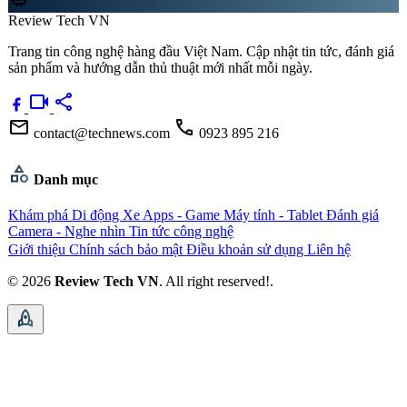
Review Tech VN
Trang tin công nghệ hàng đầu Việt Nam. Cập nhật tin tức, đánh giá
sản phẩm và hướng dẫn thủ thuật mới nhất mỗi ngày.
videocam
share
mail
call
contact@technews.com
0923 895 216
category
Danh mục
Khám phá
Di động
Xe
Apps - Game
Máy tính - Tablet
Đánh giá
Camera - Nghe nhìn
Tin tức công nghệ
Giới thiệu
Chính sách bảo mật
Điều khoản sử dụng
Liên hệ
© 2026
Review Tech VN
. All right reserved!.
rocket