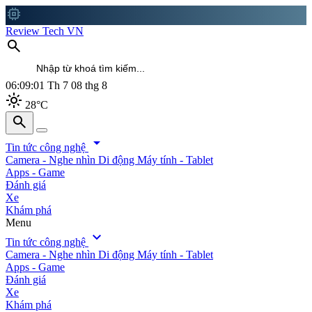
memory
Review Tech VN
search
06:09:04
Th 7 08 thg 8
light_mode
28°C
search
search
arrow_drop_down
Tin tức công nghệ
Camera - Nghe nhìn
Di động
Máy tính - Tablet
Apps - Game
Đánh giá
Xe
Khám phá
Menu
expand_more
Tin tức công nghệ
Camera - Nghe nhìn
Di động
Máy tính - Tablet
Apps - Game
Đánh giá
Xe
Khám phá