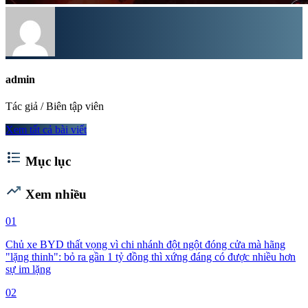
admin
Tác giả / Biên tập viên
Xem tất cả bài viết
format_list_bulleted
Mục lục
trending_up
Xem nhiều
01
Chủ xe BYD thất vọng vì chi nhánh đột ngột đóng cửa mà hãng
"lặng thinh": bỏ ra gần 1 tỷ đồng thì xứng đáng có được nhiều hơn
sự im lặng
02