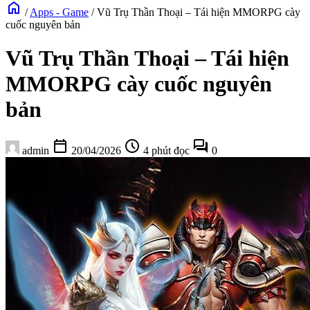
home
/
Apps - Game
/
Vũ Trụ Thần Thoại – Tái hiện MMORPG cày
cuốc nguyên bản
Vũ Trụ Thần Thoại – Tái hiện
MMORPG cày cuốc nguyên
bản
calendar_today
schedule
forum
admin
20/04/2026
4 phút đọc
0