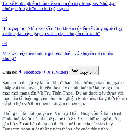
Tài xế kinh nghiệm luôn để sẵn 3 món này trong xe: Nhỏ gọn
nhưng cực kỳ hữu ích khi gặp sự cố
03
[Infographic] Nhìn vào số dư tài khoản của tài xế công nghệ chạy
xe điện, ta thấy ngay tại sao họ lại "chuyển đổi xanh"
04
Mua xe máy điện online giá bao nhiêu, có khuyến mãi nhiều
không?
link
Chia sẻ:
Facebook
X (Twitter)
Copy Link
Sau hơn hai thập kỷ kể từ khi trở thành biểu tượng của dòng game
nhập vai trực tuyến, huyền thoại ấy chính thức trở lại trong diện
mạo mới mang tên Vũ Trụ Thần Thoại. Dự án được xây dựng với
mục tiêu tái hiện nguyên bản trải nghiệm kinh điển, đồng thời tối ưu
để phù hợp với thói quen chơi game hiện đại.
Không chỉ là một tựa game, Vũ Trụ Thần Thoại còn là hành trình
đánh thức ký ức của thế hệ game thủ 8x, 9x – những người từng
gắn bó với các bản đồ quen thuộc như Lorencia, Devias hay
Dungeon trong suốt những năm tháng cày cuốc đáng nhớ.