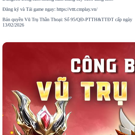
Đăng ký và Tải game ngay: https://vttt.cmplay.vn/
Bản quyền Vũ Trụ Thần Thoại: Số 95/QĐ-PTTH&TTĐT cấp ngày
13/02/2026