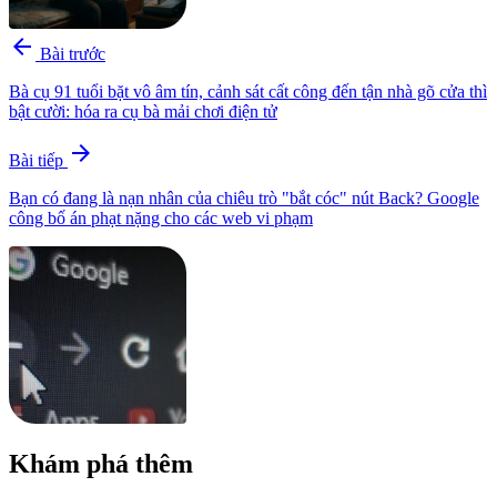
arrow_back
Bài trước
Bà cụ 91 tuổi bặt vô âm tín, cảnh sát cất công đến tận nhà gõ cửa thì
bật cười: hóa ra cụ bà mải chơi điện tử
arrow_forward
Bài tiếp
Bạn có đang là nạn nhân của chiêu trò "bắt cóc" nút Back? Google
công bố án phạt nặng cho các web vi phạm
Khám phá thêm