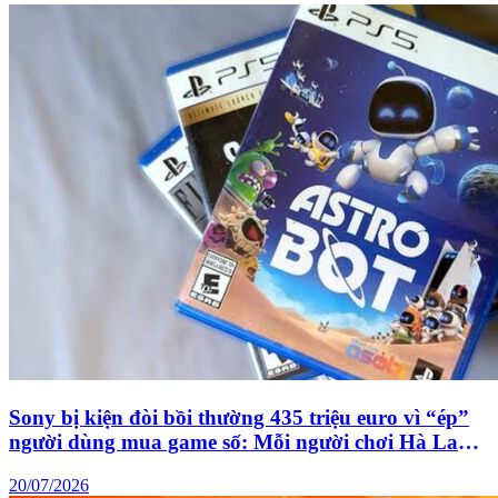
Sony bị kiện đòi bồi thường 435 triệu euro vì “ép”
người dùng mua game số: Mỗi người chơi Hà Lan
có thể nhận khoảng 7.6 triệu đồng
20/07/2026