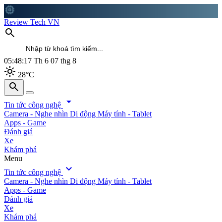
memory
Review Tech VN
search
05:48:19
Th 6 07 thg 8
light_mode
28°C
search
search
arrow_drop_down
Tin tức công nghệ
Camera - Nghe nhìn
Di động
Máy tính - Tablet
Apps - Game
Đánh giá
Xe
Khám phá
Menu
expand_more
Tin tức công nghệ
Camera - Nghe nhìn
Di động
Máy tính - Tablet
Apps - Game
Đánh giá
Xe
Khám phá