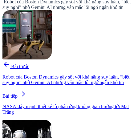
Robot của Boston Dynamics gây sốt với khả năng suy luận, “biết
suy nghĩ” nhờ Gemini AI nhưng vẫn mắc lỗi ngớ ngẩn khó tin
arrow_back
Bài trước
Robot của Boston Dynamics gây sốt với khả năng suy luận, “biết
suy nghĩ” nhờ Gemini AI nhưng vẫn mắc lỗi ngớ ngẩn khó tin
arrow_forward
Bài tiếp
NASA đẩy mạnh thiết kế lò phản ứng không gian hướng tới Mặt
Trăng