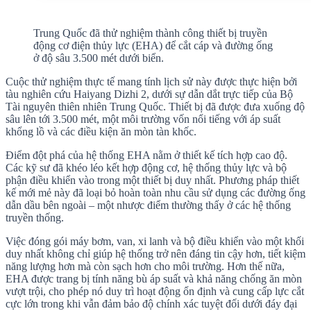
Trung Quốc đã thử nghiệm thành công thiết bị truyền
động cơ điện thủy lực (EHA) để cắt cáp và đường ống
ở độ sâu 3.500 mét dưới biển.
Cuộc thử nghiệm thực tế mang tính lịch sử này được thực hiện bởi
tàu nghiên cứu Haiyang Dizhi 2, dưới sự dẫn dắt trực tiếp của Bộ
Tài nguyên thiên nhiên Trung Quốc. Thiết bị đã được đưa xuống độ
sâu lên tới 3.500 mét, một môi trường vốn nổi tiếng với áp suất
khổng lồ và các điều kiện ăn mòn tàn khốc.
Điểm đột phá của hệ thống EHA nằm ở thiết kế tích hợp cao độ.
Các kỹ sư đã khéo léo kết hợp động cơ, hệ thống thủy lực và bộ
phận điều khiển vào trong một thiết bị duy nhất. Phương pháp thiết
kế mới mẻ này đã loại bỏ hoàn toàn nhu cầu sử dụng các đường ống
dẫn dầu bên ngoài – một nhược điểm thường thấy ở các hệ thống
truyền thống.
Việc đóng gói máy bơm, van, xi lanh và bộ điều khiển vào một khối
duy nhất không chỉ giúp hệ thống trở nên đáng tin cậy hơn, tiết kiệm
năng lượng hơn mà còn sạch hơn cho môi trường. Hơn thế nữa,
EHA được trang bị tính năng bù áp suất và khả năng chống ăn mòn
vượt trội, cho phép nó duy trì hoạt động ổn định và cung cấp lực cắt
cực lớn trong khi vẫn đảm bảo độ chính xác tuyệt đối dưới đáy đại