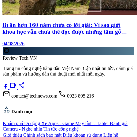
Bí ẩn hơn 160 năm chưa có lời giải: Vì sao giới
khoa học vẫn chưa thể đọc được những tấm gỗ
“biết nói” trên đảo Phục Sinh?
04/08/2026
memory
Review Tech VN
Trang tin công nghệ hàng đầu Việt Nam. Cập nhật tin tức, đánh giá
sản phẩm và hướng dẫn thủ thuật mới nhất mỗi ngày.
videocam
share
mail
call
contact@technews.com
0923 895 216
category
Danh mục
Khám phá
Di động
Xe
Apps - Game
Máy tính - Tablet
Đánh giá
Camera - Nghe nhìn
Tin tức công nghệ
Giới thiệu
Chính sách bảo mật
Điều khoản sử dụng
Liên hệ