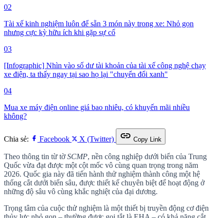
02
Tài xế kinh nghiệm luôn để sẵn 3 món này trong xe: Nhỏ gọn
nhưng cực kỳ hữu ích khi gặp sự cố
03
[Infographic] Nhìn vào số dư tài khoản của tài xế công nghệ chạy
xe điện, ta thấy ngay tại sao họ lại "chuyển đổi xanh"
04
Mua xe máy điện online giá bao nhiêu, có khuyến mãi nhiều
không?
link
Chia sẻ:
Facebook
X (Twitter)
Copy Link
Theo thông tin từ tờ
SCMP
, nền công nghiệp dưới biển của Trung
Quốc vừa đạt được một cột mốc vô cùng quan trọng trong năm
2026. Quốc gia này đã tiến hành thử nghiệm thành công một hệ
thống cắt dưới biển sâu, được thiết kế chuyên biệt để hoạt động ở
những độ sâu vô cùng khắc nghiệt của đại dương.
Trọng tâm của cuộc thử nghiệm là một thiết bị truyền động cơ điện
thủy lực nhỏ gọn – thường được gọi tắt là EHA – có khả năng cắt