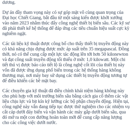
dương.
Dự án đầy tham vọng này có sự góp mặt vô cùng quan trọng của
Đại học Chiết Giang, bắt đầu từ một sáng kiến được khởi xướng
vào năm 2023 nhằm thúc đẩy công nghệ thiết bị biển sâu. Các kỹ sư
đã phải thiết kế hệ thống để đáp ứng các tiêu chuẩn hiệu suất cực kỳ
nghiêm ngặt.
Các tài liệu kỹ thuật được công bố cho thấy thiết bị truyền động này
có khả năng chịu đựng được mức áp suất trên 35 megapascal. Đồng
thời, nó có thể cung cấp một lực tác động lên tới hơn 50 kilonewton
và đạt công suất truyền động tối thiểu ở mức 1,0 kilowatt. Một chi
tiết thú vị được báo cáo tiết lộ là công nghệ cốt lõi của thiết bị này
vốn đã được ứng dụng phổ biến trong các hệ thống hàng không
thương mại, nơi máy bay sử dụng các thiết bị truyền động tương tự
để điều khiển các bề mặt bay.
Các chuyên gia kỹ thuật đã điều chỉnh khái niệm hàng không này
cho phù hợp với môi trường biển sâu bằng cách gia cố thêm các vật
liệu chịu lực và bịt kín kỹ lưỡng các bộ phận chuyển động. Hiện tại,
công nghệ này vẫn đang tiếp tục được thử nghiệm cho các nhiệm vụ
cắt cáp dưới đáy biển và vận hành các máy gắp dưới biển sâu, qua
đó mở ra một con đường hoàn toàn mới để cung cấp năng lượng
cho các công việc dưới nước.