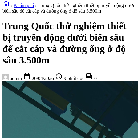
home
/
Khám phá
/
Trung Quốc thử nghiệm thiết bị truyền động dưới
biển sâu để cắt cáp và đường ống ở độ sâu 3.500m
Trung Quốc thử nghiệm thiết
bị truyền động dưới biển sâu
để cắt cáp và đường ống ở độ
sâu 3.500m
calendar_today
schedule
forum
admin
20/04/2026
9 phút đọc
0