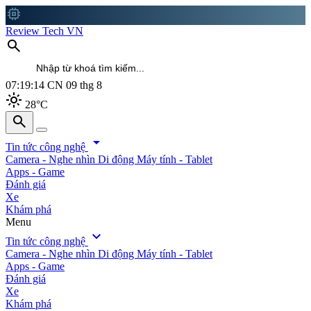
memory
Review Tech VN
search
07:19:16
CN 09 thg 8
light_mode
28°C
search
search
arrow_drop_down
Tin tức công nghệ
Camera - Nghe nhìn
Di động
Máy tính - Tablet
Apps - Game
Đánh giá
Xe
Khám phá
Menu
expand_more
Tin tức công nghệ
Camera - Nghe nhìn
Di động
Máy tính - Tablet
Apps - Game
Đánh giá
Xe
Khám phá