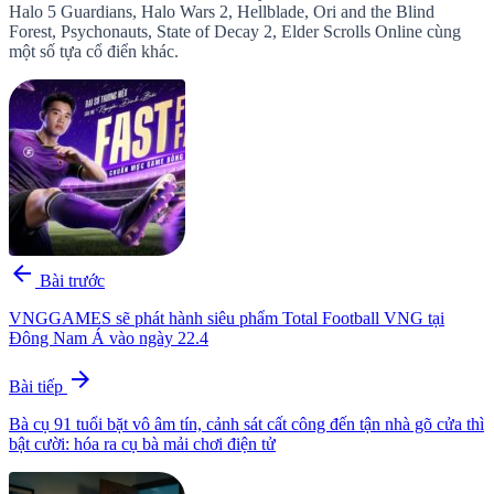
Halo 5 Guardians, Halo Wars 2, Hellblade, Ori and the Blind
Forest, Psychonauts, State of Decay 2, Elder Scrolls Online cùng
một số tựa cổ điển khác.
arrow_back
Bài trước
VNGGAMES sẽ phát hành siêu phẩm Total Football VNG tại
Đông Nam Á vào ngày 22.4
arrow_forward
Bài tiếp
Bà cụ 91 tuổi bặt vô âm tín, cảnh sát cất công đến tận nhà gõ cửa thì
bật cười: hóa ra cụ bà mải chơi điện tử