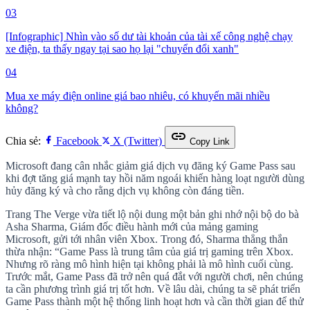
03
[Infographic] Nhìn vào số dư tài khoản của tài xế công nghệ chạy
xe điện, ta thấy ngay tại sao họ lại "chuyển đổi xanh"
04
Mua xe máy điện online giá bao nhiêu, có khuyến mãi nhiều
không?
link
Chia sẻ:
Facebook
X (Twitter)
Copy Link
Microsoft đang cân nhắc giảm giá dịch vụ đăng ký Game Pass sau
khi đợt tăng giá mạnh tay hồi năm ngoái khiến hàng loạt người dùng
hủy đăng ký và cho rằng dịch vụ không còn đáng tiền.
Trang The Verge vừa tiết lộ nội dung một bản ghi nhớ nội bộ do bà
Asha Sharma, Giám đốc điều hành mới của mảng gaming
Microsoft, gửi tới nhân viên Xbox. Trong đó, Sharma thẳng thắn
thừa nhận: “Game Pass là trung tâm của giá trị gaming trên Xbox.
Nhưng rõ ràng mô hình hiện tại không phải là mô hình cuối cùng.
Trước mắt, Game Pass đã trở nên quá đắt với người chơi, nên chúng
ta cần phương trình giá trị tốt hơn. Về lâu dài, chúng ta sẽ phát triển
Game Pass thành một hệ thống linh hoạt hơn và cần thời gian để thử