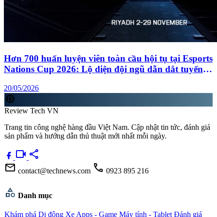
Hơn 700 huấn luyện viên toàn cầu hội tụ tại Esports
Nations Cup 2026: Lộ diện đội ngũ dẫn dắt tuyển
quốc gia Việt Nam
20/05/2026
memory
Review Tech VN
Trang tin công nghệ hàng đầu Việt Nam. Cập nhật tin tức, đánh giá
sản phẩm và hướng dẫn thủ thuật mới nhất mỗi ngày.
videocam
share
mail
call
contact@technews.com
0923 895 216
category
Danh mục
Khám phá
Di động
Xe
Apps - Game
Máy tính - Tablet
Đánh giá