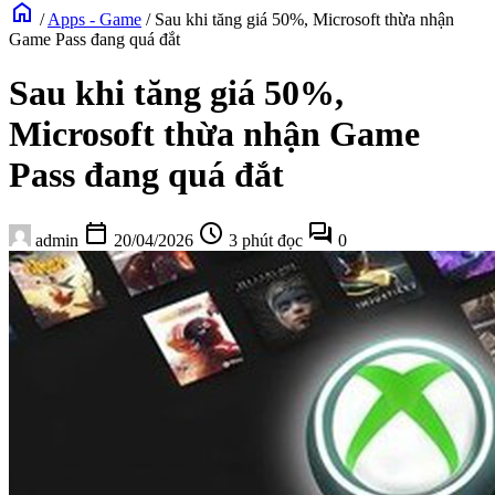
home
/
Apps - Game
/
Sau khi tăng giá 50%, Microsoft thừa nhận
Game Pass đang quá đắt
Sau khi tăng giá 50%,
Microsoft thừa nhận Game
Pass đang quá đắt
calendar_today
schedule
forum
admin
20/04/2026
3 phút đọc
0