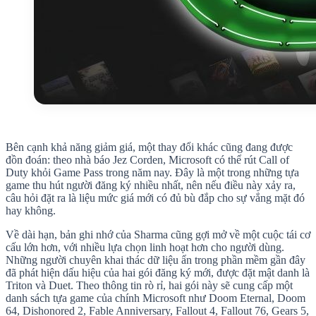
Bên cạnh khả năng giảm giá, một thay đổi khác cũng đang được
đồn đoán: theo nhà báo Jez Corden, Microsoft có thể rút Call of
Duty khỏi Game Pass trong năm nay. Đây là một trong những tựa
game thu hút người đăng ký nhiều nhất, nên nếu điều này xảy ra,
câu hỏi đặt ra là liệu mức giá mới có đủ bù đắp cho sự vắng mặt đó
hay không.
Về dài hạn, bản ghi nhớ của Sharma cũng gợi mở về một cuộc tái cơ
cấu lớn hơn, với nhiều lựa chọn linh hoạt hơn cho người dùng.
Những người chuyên khai thác dữ liệu ẩn trong phần mềm gần đây
đã phát hiện dấu hiệu của hai gói đăng ký mới, được đặt mật danh là
Triton và Duet. Theo thông tin rò rỉ, hai gói này sẽ cung cấp một
danh sách tựa game của chính Microsoft như Doom Eternal, Doom
64, Dishonored 2, Fable Anniversary, Fallout 4, Fallout 76, Gears 5,