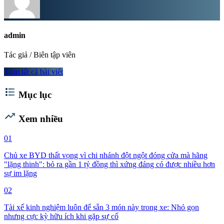
admin
Tác giả / Biên tập viên
Xem tất cả bài viết
format_list_bulleted
Mục lục
trending_up
Xem nhiều
01
Chủ xe BYD thất vọng vì chi nhánh đột ngột đóng cửa mà hãng
"lặng thinh": bỏ ra gần 1 tỷ đồng thì xứng đáng có được nhiều hơn
sự im lặng
02
Tài xế kinh nghiệm luôn để sẵn 3 món này trong xe: Nhỏ gọn
nhưng cực kỳ hữu ích khi gặp sự cố