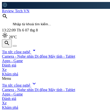
memory
Review Tech VN
search
13:22:11
Th 6 07 thg 8
light_mode
28°C
search
search
arrow_drop_down
Tin tức công nghệ
Camera - Nghe nhìn
Di động
Máy tính - Tablet
Apps - Game
Đánh giá
Xe
Khám phá
Menu
expand_more
Tin tức công nghệ
Camera - Nghe nhìn
Di động
Máy tính - Tablet
Apps - Game
Đánh giá
Xe
Khám phá