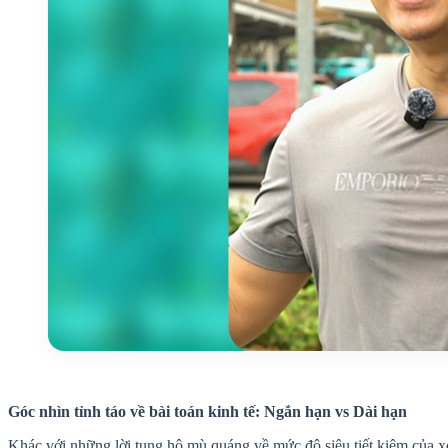
Góc nhìn tỉnh táo về bài toán kinh tế: Ngắn hạn vs Dài hạn
Khác với những lời tung hô mù quáng về mức độ siêu tiết kiệm của xe