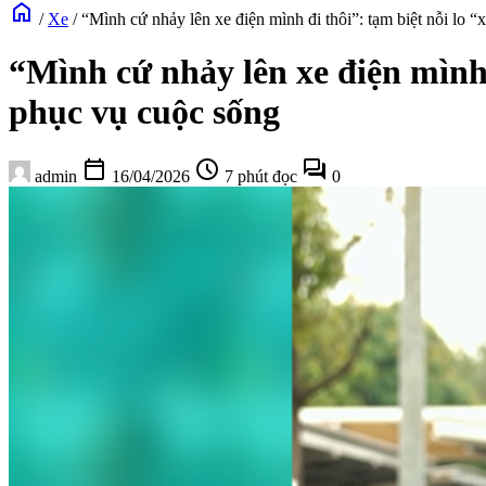
home
/
Xe
/
“Mình cứ nhảy lên xe điện mình đi thôi”: tạm biệt nỗi lo “
“Mình cứ nhảy lên xe điện mình đ
phục vụ cuộc sống
calendar_today
schedule
forum
admin
16/04/2026
7 phút đọc
0