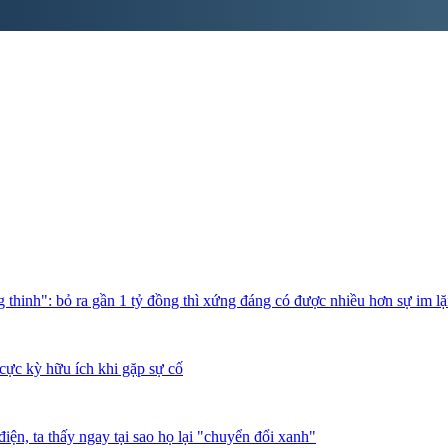
thinh": bỏ ra gần 1 tỷ đồng thì xứng đáng có được nhiều hơn sự im l
cực kỳ hữu ích khi gặp sự cố
iện, ta thấy ngay tại sao họ lại "chuyển đổi xanh"