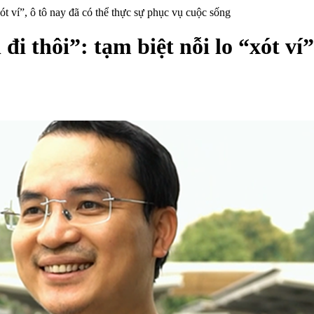
xót ví”, ô tô nay đã có thể thực sự phục vụ cuộc sống
i thôi”: tạm biệt nỗi lo “xót ví”