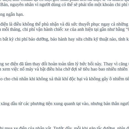
Bản, nguyên nhân vì người dùng có thể sẽ phải tốn một khoản chi phí t
ong ngắn hạn.
xe điện là điều không thể phủ nhận và đủ sức thuyết phục ngay cả nhữn
ỗi tháng, chi phí vận hành chiếc xe của anh hiện tại gần như bằng “
h bất kỳ chi phí bảo dưỡng, bảo hành hay sửa chữa kỹ thuật nào, tính k
ưng xe điện đã làm thay đổi hoàn toàn tâm lý bức bối này. Thay vì căn
 xem việc nổ máy và bật điều hòa chờ đợi sẽ tiêu hao bao nhiêu nhiên 
ào cho chủ nhân khi không xả thải khí độc hại và không gây ô nhiễm ti
 xăng dầu từ các phương tiện xung quanh tạt vào, nhưng bản thân ngư
 khi mua xe điện của nhân vật. Trước đây, mỗi khi gặp tắc đường, nhìn đ