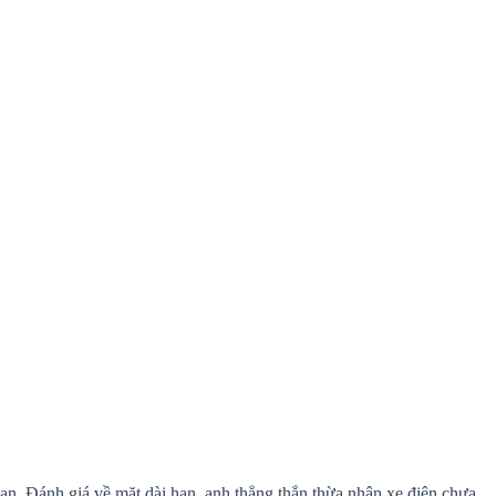
uan. Đánh giá về mặt dài hạn, anh thẳng thắn thừa nhận xe điện chưa