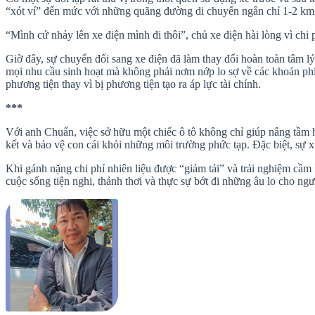
“xót ví” đến mức với những quãng đường di chuyển ngắn chỉ 1-2 km
“Mình cứ nhảy lên xe điện mình đi thôi”, chủ xe điện hài lòng vì chi 
Giờ đây, sự chuyển đổi sang xe điện đã làm thay đổi hoàn toàn tâm lý 
mọi nhu cầu sinh hoạt mà không phải nơm nớp lo sợ về các khoản phí 
phương tiện thay vì bị phương tiện tạo ra áp lực tài chính.
***
Với anh Chuẩn, việc sở hữu một chiếc ô tô không chỉ giúp nâng tầm h
kết và bảo vệ con cái khỏi những môi trường phức tạp. Đặc biệt, sự x
Khi gánh nặng chi phí nhiên liệu được “giảm tải” và trải nghiệm cầm l
cuộc sống tiện nghi, thảnh thơi và thực sự bớt đi những âu lo cho ng