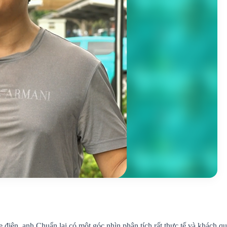
 điện, anh Chuẩn lại có một góc nhìn phân tích rất thực tế và khách q