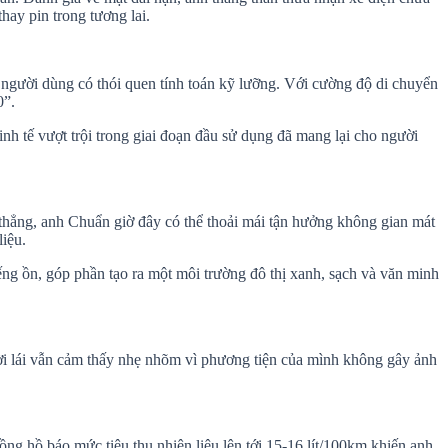
hay pin trong tương lai.
g người dùng có thói quen tính toán kỹ lưỡng. Với cường độ di chuyển
0”.
inh tế vượt trội trong giai đoạn đầu sử dụng đã mang lại cho người
g thẳng, anh Chuẩn giờ đây có thể thoải mái tận hưởng không gian mát
liệu.
ếng ồn, góp phần tạo ra một môi trường đô thị xanh, sạch và văn minh
ời lái vẫn cảm thấy nhẹ nhõm vì phương tiện của mình không gây ảnh
ồng hồ báo mức tiêu thụ nhiên liệu lên tới 15-16 lít/100km khiến anh