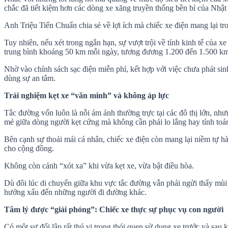
chắc đã tiết kiệm hơn các dòng xe xăng truyền thống bền bỉ của Nhật 
Anh Triệu Tiến Chuẩn chia sẻ về lợi ích mà chiếc xe điện mang lại tr
Tuy nhiên, nếu xét trong ngắn hạn, sự vượt trội về tính kinh tế của 
trung bình khoảng 50 km mỗi ngày, tương đương 1.200 đến 1.500 km m
Nhờ vào chính sách sạc điện miễn phí, kết hợp với việc chưa phát sin
dùng sự an tâm.
Trải nghiệm kẹt xe “văn minh” và không áp lực
Tắc đường vốn luôn là nỗi ám ảnh thường trực tại các đô thị lớn, nh
mẻ giữa dòng người kẹt cứng mà không cần phải lo lắng hay tính toán
Bên cạnh sự thoải mái cá nhân, chiếc xe điện còn mang lại niềm tự h
cho cộng đồng.
Không còn cảnh “xót xa” khi vừa kẹt xe, vừa bật điều hòa.
Dù đôi lúc di chuyển giữa khu vực tắc đường vẫn phải ngửi thấy mùi
hưởng xấu đến những người đi đường khác.
Tâm lý được “giải phóng”: Chiếc xe thực sự phục vụ con người
Có một sự đối lập rất thú vị trong thói quen sử dụng xe trước và sau