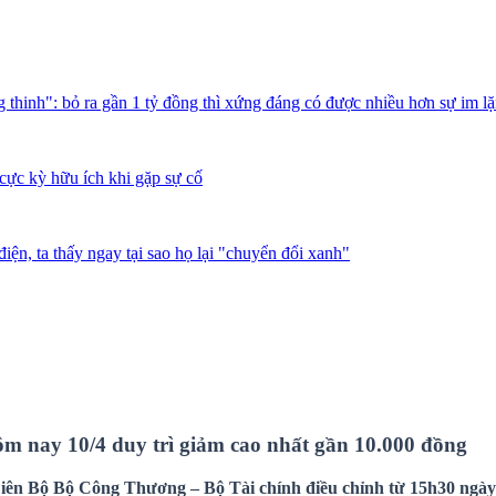
thinh": bỏ ra gần 1 tỷ đồng thì xứng đáng có được nhiều hơn sự im l
cực kỳ hữu ích khi gặp sự cố
iện, ta thấy ngay tại sao họ lại "chuyển đổi xanh"
m nay 10/4 duy trì giảm cao nhất gần 10.000 đồng
ên Bộ Bộ Công Thương – Bộ Tài chính điều chỉnh từ 15h30 ngày 9