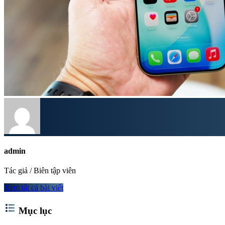
admin
Tác giả / Biên tập viên
Xem tất cả bài viết
format_list_bulleted
Mục lục