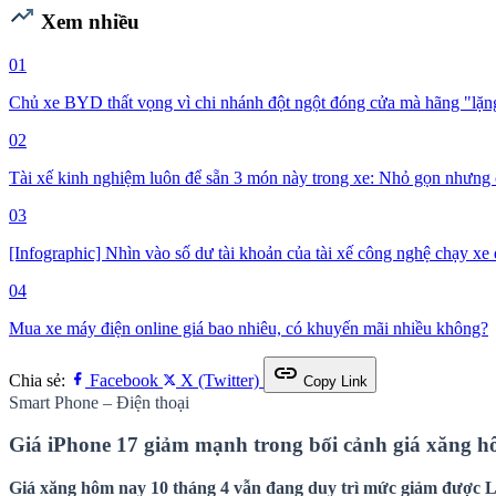
trending_up
Xem nhiều
01
Chủ xe BYD thất vọng vì chi nhánh đột ngột đóng cửa mà hãng "lặng 
02
Tài xế kinh nghiệm luôn để sẵn 3 món này trong xe: Nhỏ gọn nhưng 
03
[Infographic] Nhìn vào số dư tài khoản của tài xế công nghệ chạy xe đ
04
Mua xe máy điện online giá bao nhiêu, có khuyến mãi nhiều không?
link
Chia sẻ:
Facebook
X (Twitter)
Copy Link
Smart Phone – Điện thoại
Giá iPhone 17 giảm mạnh trong bối cảnh giá xăng hô
Giá xăng hôm nay 10 tháng 4 vẫn đang duy trì mức giảm được Li