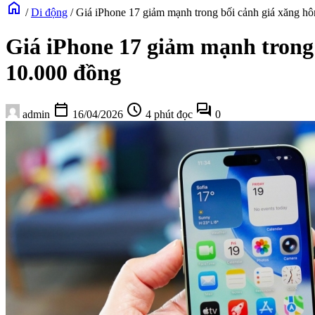
home
/
Di động
/
Giá iPhone 17 giảm mạnh trong bối cảnh giá xăng hô
Giá iPhone 17 giảm mạnh trong 
10.000 đồng
calendar_today
schedule
forum
admin
16/04/2026
4 phút đọc
0