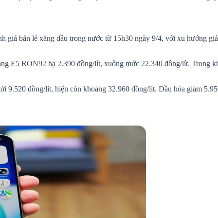
 giá bán lẻ xăng dầu trong nước từ 15h30 ngày 9/4, với xu hướng gi
ăng E5 RON92 hạ 2.390 đồng/lít, xuống mức 22.340 đồng/lít. Trong khi
tới 9.520 đồng/lít, hiện còn khoảng 32.960 đồng/lít. Dầu hỏa giảm 5.