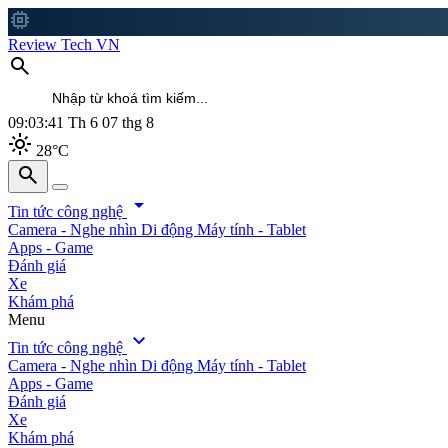
memory
Review Tech VN
search
09:03:43
Th 6 07 thg 8
light_mode
28°C
search
search
arrow_drop_down
Tin tức công nghệ
Camera - Nghe nhìn
Di động
Máy tính - Tablet
Apps - Game
Đánh giá
Xe
Khám phá
Menu
expand_more
Tin tức công nghệ
Camera - Nghe nhìn
Di động
Máy tính - Tablet
Apps - Game
Đánh giá
Xe
Khám phá