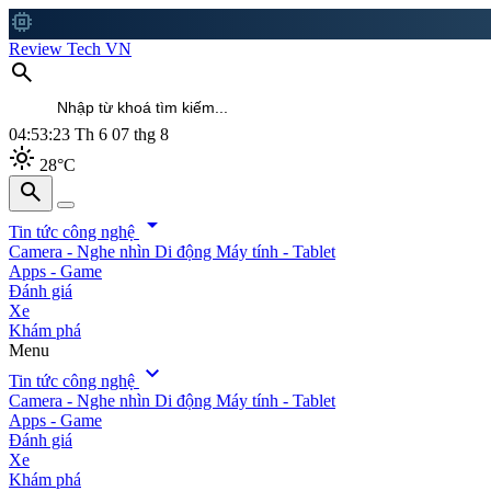
memory
Review Tech VN
search
04:53:26
Th 6 07 thg 8
light_mode
28°C
search
search
arrow_drop_down
Tin tức công nghệ
Camera - Nghe nhìn
Di động
Máy tính - Tablet
Apps - Game
Đánh giá
Xe
Khám phá
Menu
expand_more
Tin tức công nghệ
Camera - Nghe nhìn
Di động
Máy tính - Tablet
Apps - Game
Đánh giá
Xe
Khám phá