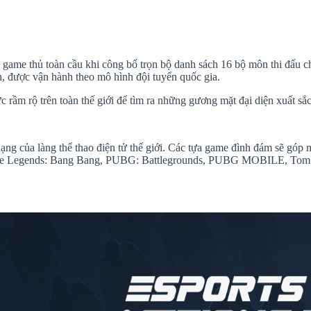
game thủ toàn cầu khi công bố trọn bộ danh sách 16 bộ môn thi đấu ch
h, được vận hành theo mô hình đội tuyển quốc gia.
 rầm rộ trên toàn thế giới để tìm ra những gương mặt đại diện xuất sắ
ng của làng thể thao điện tử thế giới. Các tựa game đình đám sẽ góp
le Legends: Bang Bang, PUBG: Battlegrounds, PUBG MOBILE, Tom Cla