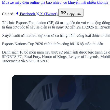
Mua xe máy điện online giá bao nhiêu, có khuyến mãi nhiều không?
link
Chia sẻ:
Facebook
X (Twitter)
Copy Link
Tổ chức Esports Foundation (EF) đã mang đến tin vui cho cộng đồng 
tử tầm cỡ quốc tế này sẽ diễn ra từ ngày 02 đến 29/11/2026 tại Riyad
Xuyên suốt năm 2026, dự kiến sẽ có hàng trăm vòng loại được tổ chức
Esports Nations Cup 2026 chính thức công bố 16 bộ môn thi đấu
Danh sách 16 bộ môn năm nay thực sự phản ánh được bức tranh đa dạ
SPORTS FC, Fatal Fury, Honor of Kings, League of Legends, Mobi
Trackmania và VALORANT.