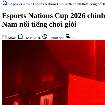
home
/
Apps - Game
/
Esports Nations Cup 2026 chính thức công bố 16 
Esports Nations Cup 2026 chính 
Nam nổi tiếng chơi giỏi
calendar_today
schedule
forum
admin
16/04/2026
5 phút đọc
0