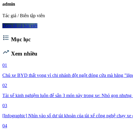
admin
Tác giả / Biên tập viên
Xem tất cả bài viết
format_list_bulleted
Mục lục
trending_up
Xem nhiều
01
Chủ xe BYD thất vọng vì chi nhánh đột ngột đóng cửa mà hãng "lặng 
02
Tài xế kinh nghiệm luôn để sẵn 3 món này trong xe: Nhỏ gọn nhưng 
03
[Infographic] Nhìn vào số dư tài khoản của tài xế công nghệ chạy xe đ
04