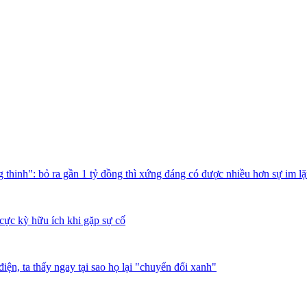
thinh": bỏ ra gần 1 tỷ đồng thì xứng đáng có được nhiều hơn sự im l
cực kỳ hữu ích khi gặp sự cố
iện, ta thấy ngay tại sao họ lại "chuyển đổi xanh"