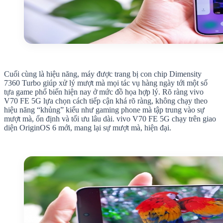
Cuối cùng là hiệu năng, máy được trang bị con chip Dimensity
7360 Turbo giúp xử lý mượt mà mọi tác vụ hàng ngày tới một số
tựa game phổ biến hiện nay ở mức đồ họa hợp lý. Rõ ràng vivo
V70 FE 5G lựa chọn cách tiếp cận khá rõ ràng, không chạy theo
hiệu năng “khủng” kiểu như gaming phone mà tập trung vào sự
mượt mà, ổn định và tối ưu lâu dài. vivo V70 FE 5G chạy trên giao
diện OriginOS 6 mới, mang lại sự mượt mà, hiện đại.