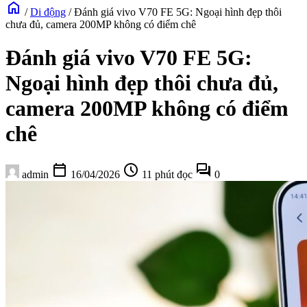
home
/
Di động
/
Đánh giá vivo V70 FE 5G: Ngoại hình đẹp thôi
chưa đủ, camera 200MP không có điểm chê
Đánh giá vivo V70 FE 5G:
Ngoại hình đẹp thôi chưa đủ,
camera 200MP không có điểm
chê
calendar_today
schedule
forum
admin
16/04/2026
11 phút đọc
0