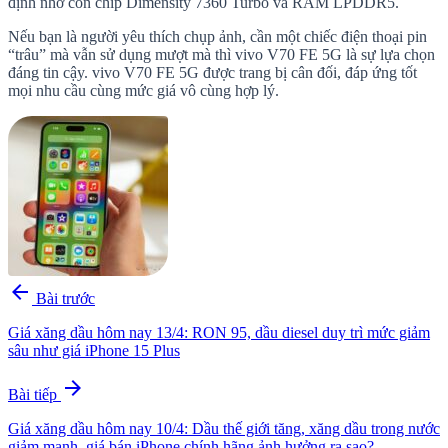
định nhờ con chip Dimensity 7360 Turbo và RAM LPDDR5.
Nếu bạn là người yêu thích chụp ảnh, cần một chiếc điện thoại pin
“trâu” mà vẫn sử dụng mượt mà thì vivo V70 FE 5G là sự lựa chọn
đáng tin cậy. vivo V70 FE 5G được trang bị cân đối, đáp ứng tốt
mọi nhu cầu cùng mức giá vô cùng hợp lý.
arrow_back
Bài trước
Giá xăng dầu hôm nay 13/4: RON 95, dầu diesel duy trì mức giảm
sâu như giá iPhone 15 Plus
arrow_forward
Bài tiếp
Giá xăng dầu hôm nay 10/4: Dầu thế giới tăng, xăng dầu trong nước
giảm mạnh, giá bán iPhone chính hãng ảnh hưởng ra sao?