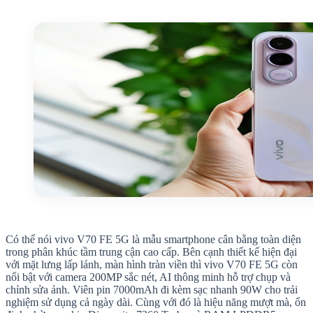
Có thể nói vivo V70 FE 5G là mẫu smartphone cân bằng toàn diện
trong phân khúc tầm trung cận cao cấp. Bên cạnh thiết kế hiện đại
với mặt lưng lấp lánh, màn hình tràn viền thì vivo V70 FE 5G còn
nổi bật với camera 200MP sắc nét, AI thông minh hỗ trợ chụp và
chỉnh sửa ảnh. Viên pin 7000mAh đi kèm sạc nhanh 90W cho trải
nghiệm sử dụng cả ngày dài. Cùng với đó là hiệu năng mượt mà, ổn