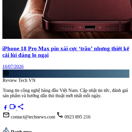
iPhone 18 Pro Max pin xài cực ‘trâu’ nhưng thiết kế
cải lùi đáng lo ngại
16/07/2026
memory
Review Tech VN
Trang tin công nghệ hàng đầu Việt Nam. Cập nhật tin tức, đánh giá
sản phẩm và hướng dẫn thủ thuật mới nhất mỗi ngày.
videocam
share
mail
call
contact@technews.com
0923 895 216
category
Danh mục