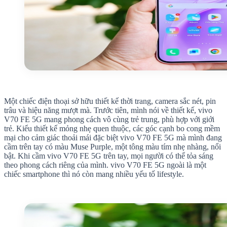
Một chiếc điện thoại sở hữu thiết kế thời trang, camera sắc nét, pin
trâu và hiệu năng mượt mà. Trước tiên, mình nói về thiết kế, vivo
V70 FE 5G mang phong cách vô cùng trẻ trung, phù hợp với giới
trẻ. Kiểu thiết kế mỏng nhẹ quen thuộc, các góc cạnh bo cong mềm
mại cho cảm giác thoải mái đặc biệt vivo V70 FE 5G mà mình đang
cầm trên tay có màu Muse Purple, một tông màu tím nhẹ nhàng, nổi
bật. Khi cầm vivo V70 FE 5G trên tay, mọi người có thể tỏa sáng
theo phong cách riêng của mình. vivo V70 FE 5G ngoài là một
chiếc smartphone thì nó còn mang nhiều yếu tố lifestyle.