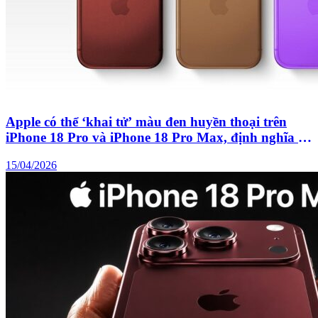
Apple có thể ‘khai tử’ màu đen huyền thoại trên
iPhone 18 Pro và iPhone 18 Pro Max, định nghĩa lại
chuẩn mực thẩm mỹ?
15/04/2026