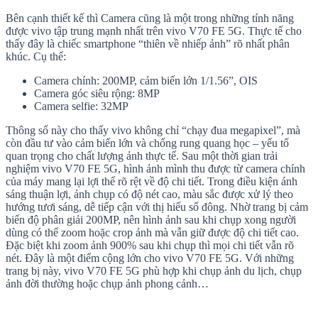
Bên cạnh thiết kế thì Camera cũng là một trong những tính năng
được vivo tập trung mạnh nhất trên vivo V70 FE 5G. Thực tế cho
thấy đây là chiếc smartphone “thiên về nhiếp ảnh” rõ nhất phân
khúc. Cụ thể:
Camera chính: 200MP, cảm biến lớn 1/1.56”, OIS
Camera góc siêu rộng: 8MP
Camera selfie: 32MP
Thông số này cho thấy vivo không chỉ “chạy đua megapixel”, mà
còn đầu tư vào cảm biến lớn và chống rung quang học – yếu tố
quan trọng cho chất lượng ảnh thực tế. Sau một thời gian trải
nghiệm vivo V70 FE 5G, hình ảnh mình thu được từ camera chính
của máy mang lại lợi thế rõ rệt về độ chi tiết. Trong điều kiện ánh
sáng thuận lợi, ảnh chụp có độ nét cao, màu sắc được xử lý theo
hướng tươi sáng, dễ tiếp cận với thị hiếu số đông. Nhờ trang bị cảm
biến độ phân giải 200MP, nên hình ảnh sau khi chụp xong người
dùng có thể zoom hoặc crop ảnh mà vẫn giữ được độ chi tiết cao.
Đặc biệt khi zoom ảnh 900% sau khi chụp thì mọi chi tiết vẫn rõ
nét. Đây là một điểm cộng lớn cho vivo V70 FE 5G. Với những
trang bị này, vivo V70 FE 5G phù hợp khi chụp ảnh du lịch, chụp
ảnh đời thường hoặc chụp ảnh phong cảnh…