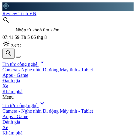
memory
Review Tech VN
search
07:42:01
Th 5 06 thg 8
light_mode
28°C
search
search
arrow_drop_down
Tin tức công nghệ
Camera - Nghe nhìn
Di động
Máy tính - Tablet
Apps - Game
Đánh giá
Xe
Khám phá
Menu
expand_more
Tin tức công nghệ
Camera - Nghe nhìn
Di động
Máy tính - Tablet
Apps - Game
Đánh giá
Xe
Khám phá