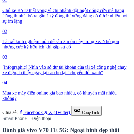
01
Chủ xe BYD thất vọng vì chi nhánh đột ngột đóng cửa mà hãng
"lặng thinh": bỏ ra gần 1 tỷ đồng thì xứng đáng có được nhiều hơn
sự im lặng
02
Tài xế kinh nghiệm luôn để sẵn 3 món này trong xe: Nhỏ gọn
nhưng cực kỳ hữu ích khi gặp sự cố
03
[Infographic] Nhìn vào số dư tài khoản của tài xế công nghệ chạy
xe điện, ta thấy ngay tại sao họ lại "chuyển đổi xanh"
04
Mua xe máy điện online giá bao nhiêu, có khuyến mãi nhiều
không?
link
Chia sẻ:
Facebook
X (Twitter)
Copy Link
Smart Phone – Điện thoại
Đánh giá vivo V70 FE 5G: Ngoại hình đẹp thôi