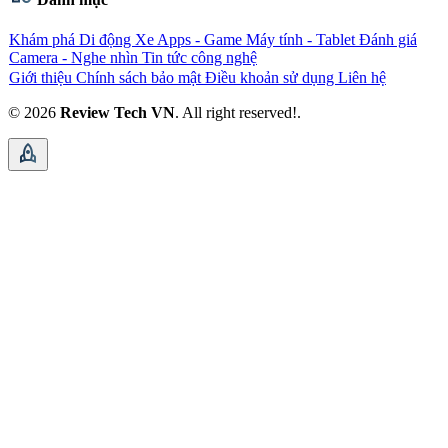
Khám phá
Di động
Xe
Apps - Game
Máy tính - Tablet
Đánh giá
Camera - Nghe nhìn
Tin tức công nghệ
Giới thiệu
Chính sách bảo mật
Điều khoản sử dụng
Liên hệ
© 2026
Review Tech VN
. All right reserved!.
rocket