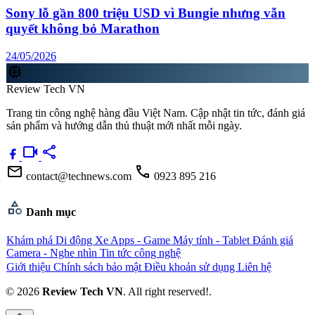
Sony lỗ gần 800 triệu USD vì Bungie nhưng vẫn
quyết không bỏ Marathon
24/05/2026
memory
Review Tech VN
Trang tin công nghệ hàng đầu Việt Nam. Cập nhật tin tức, đánh giá
sản phẩm và hướng dẫn thủ thuật mới nhất mỗi ngày.
videocam
share
mail
call
contact@technews.com
0923 895 216
category
Danh mục
Khám phá
Di động
Xe
Apps - Game
Máy tính - Tablet
Đánh giá
Camera - Nghe nhìn
Tin tức công nghệ
Giới thiệu
Chính sách bảo mật
Điều khoản sử dụng
Liên hệ
© 2026
Review Tech VN
. All right reserved!.