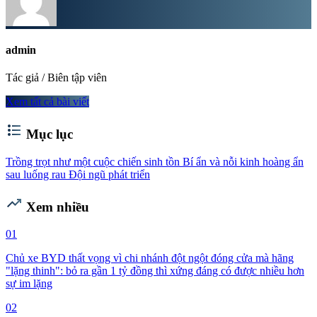
admin
Tác giả / Biên tập viên
Xem tất cả bài viết
format_list_bulleted
Mục lục
Trồng trọt như một cuộc chiến sinh tồn
Bí ẩn và nỗi kinh hoàng ẩn
sau luống rau
Đội ngũ phát triển
trending_up
Xem nhiều
01
Chủ xe BYD thất vọng vì chi nhánh đột ngột đóng cửa mà hãng
"lặng thinh": bỏ ra gần 1 tỷ đồng thì xứng đáng có được nhiều hơn
sự im lặng
02