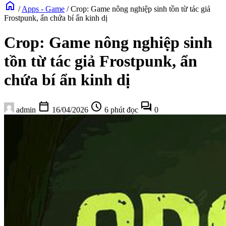
home
/
Apps - Game
/
Crop: Game nông nghiệp sinh tồn từ tác giả
Frostpunk, ẩn chứa bí ẩn kinh dị
Crop: Game nông nghiệp sinh
tồn từ tác giả Frostpunk, ẩn
chứa bí ẩn kinh dị
calendar_today
schedule
forum
admin
16/04/2026
6 phút đọc
0