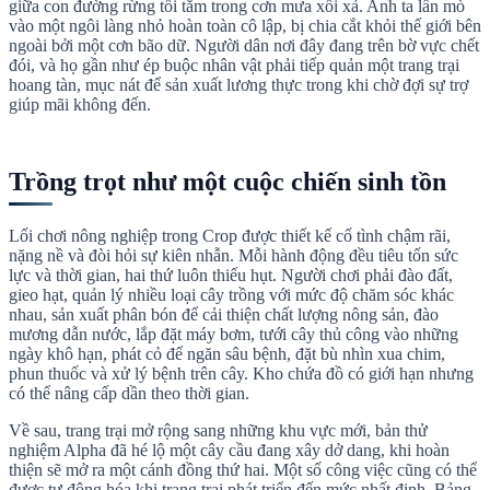
giữa con đường rừng tối tăm trong cơn mưa xối xả. Anh ta lần mò
vào một ngôi làng nhỏ hoàn toàn cô lập, bị chia cắt khỏi thế giới bên
ngoài bởi một cơn bão dữ. Người dân nơi đây đang trên bờ vực chết
đói, và họ gần như ép buộc nhân vật phải tiếp quản một trang trại
hoang tàn, mục nát để sản xuất lương thực trong khi chờ đợi sự trợ
giúp mãi không đến.
Trồng trọt như một cuộc chiến sinh tồn
Lối chơi nông nghiệp trong Crop được thiết kế cố tình chậm rãi,
nặng nề và đòi hỏi sự kiên nhẫn. Mỗi hành động đều tiêu tốn sức
lực và thời gian, hai thứ luôn thiếu hụt. Người chơi phải đào đất,
gieo hạt, quản lý nhiều loại cây trồng với mức độ chăm sóc khác
nhau, sản xuất phân bón để cải thiện chất lượng nông sản, đào
mương dẫn nước, lắp đặt máy bơm, tưới cây thủ công vào những
ngày khô hạn, phát cỏ để ngăn sâu bệnh, đặt bù nhìn xua chim,
phun thuốc và xử lý bệnh trên cây. Kho chứa đồ có giới hạn nhưng
có thể nâng cấp dần theo thời gian.
Về sau, trang trại mở rộng sang những khu vực mới, bản thử
nghiệm Alpha đã hé lộ một cây cầu đang xây dở dang, khi hoàn
thiện sẽ mở ra một cánh đồng thứ hai. Một số công việc cũng có thể
được tự động hóa khi trang trại phát triển đến mức nhất định. Bảng