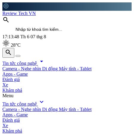
memory
Review Tech VN
search
17:13:49
Th 6 07 thg 8
light_mode
28°C
search
search
arrow_drop_down
Tin tức công nghệ
Camera - Nghe nhìn
Di động
Máy tính - Tablet
Apps - Game
Đánh giá
Xe
Khám phá
Menu
expand_more
Tin tức công nghệ
Camera - Nghe nhìn
Di động
Máy tính - Tablet
Apps - Game
Đánh giá
Xe
Khám phá