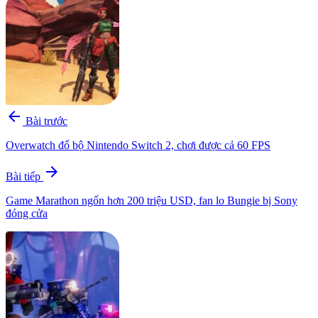
arrow_back
Bài trước
Overwatch đổ bộ Nintendo Switch 2, chơi được cả 60 FPS
arrow_forward
Bài tiếp
Game Marathon ngốn hơn 200 triệu USD, fan lo Bungie bị Sony
đóng cửa