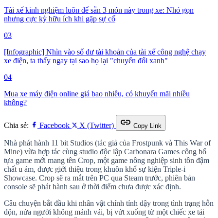
Tài xế kinh nghiệm luôn để sẵn 3 món này trong xe: Nhỏ gọn
nhưng cực kỳ hữu ích khi gặp sự cố
03
[Infographic] Nhìn vào số dư tài khoản của tài xế công nghệ chạy
xe điện, ta thấy ngay tại sao họ lại "chuyển đổi xanh"
04
Mua xe máy điện online giá bao nhiêu, có khuyến mãi nhiều
không?
link
Chia sẻ:
Facebook
X (Twitter)
Copy Link
Nhà phát hành 11 bit Studios (tác giả của Frostpunk và This War of
Mine) vừa hợp tác cùng studio độc lập Carbonara Games công bố
tựa game mới mang tên Crop, một game nông nghiệp sinh tồn đậm
chất u ám, được giới thiệu trong khuôn khổ sự kiện Triple-i
Showcase. Crop sẽ ra mắt trên PC qua Steam trước, phiên bản
console sẽ phát hành sau ở thời điểm chưa được xác định.
Câu chuyện bắt đầu khi nhân vật chính tỉnh dậy trong tình trạng hỗn
độn, nửa người không mảnh vải, bị vứt xuống từ một chiếc xe tải