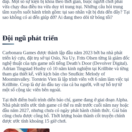
đáp. Một số sự kiện bị khóa theo thời gian, buộc người chơi phải
vừa chạy đua điều tra vừa duy trì trang trại. Những câu hỏi trung
tâm xuyên suốt hành trình gồm: tại sao nhân vật bị đưa đến đây? Tại
sao không có ai đến giúp đỡ? Ai đang theo dõi từ bóng tối?
Đội ngũ phát triển
Carbonara Games được thành lập đầu năm 2023 bởi ba nhà phát
triển kỳ cựu, đặt trụ sở tại Oslo, Na Uy. Frits Olsen từng là giám đốc
nghệ thuật của tựa game nổi tiếng Death’s Door (Devolver Digital).
Adrian Tingstad Husby có 10 năm kinh nghiệm tại Krillbite và từng
tham gia thiết kế, viết kịch bản cho Snufkin: Melody of
Moominvalley. Torstein Vien là lập trình viên với 6 năm làm việc tại
Krillbite. Crop là dự án đầu tay của cả ba người, với sự hỗ trợ từ
một số cộng tác viên bên ngoài.
Tại thời điểm buổi trình diễn báo chí, game đang ở giai đoạn Alpha.
Nhà phát triển ước tính game có thể ra mắt trước cuối năm nay hoặc
đầu năm 2027, nhưng chưa có ngày phát hành chính thức. Giá bán
cũng chưa được công bố. Thời lượng hoàn thành cốt truyện chính
được ước tính khoảng 15 giờ chơi.