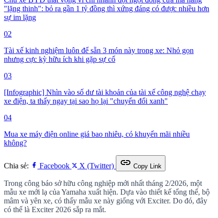
"lặng thinh": bỏ ra gần 1 tỷ đồng thì xứng đáng có được nhiều hơn
sự im lặng
02
Tài xế kinh nghiệm luôn để sẵn 3 món này trong xe: Nhỏ gọn
nhưng cực kỳ hữu ích khi gặp sự cố
03
[Infographic] Nhìn vào số dư tài khoản của tài xế công nghệ chạy
xe điện, ta thấy ngay tại sao họ lại "chuyển đổi xanh"
04
Mua xe máy điện online giá bao nhiêu, có khuyến mãi nhiều
không?
link
Chia sẻ:
Facebook
X (Twitter)
Copy Link
Trong công báo sở hữu công nghiệp mới nhất tháng 2/2026, một
mẫu xe mới lạ của Yamaha xuất hiện. Dựa vào thiết kế tổng thể, bộ
mâm và yên xe, có thấy mẫu xe này giống với Exciter. Do đó, đây
có thể là Exciter 2026 sắp ra mắt.