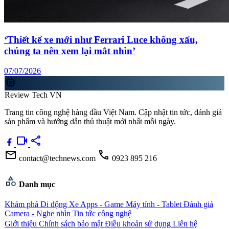
‘Thiết kế xe mới như Ferrari Luce không xấu,
chúng ta nên xem lại mắt nhìn’
07/07/2026
memory
Review Tech VN
Trang tin công nghệ hàng đầu Việt Nam. Cập nhật tin tức, đánh giá
sản phẩm và hướng dẫn thủ thuật mới nhất mỗi ngày.
videocam
share
mail
call
contact@technews.com
0923 895 216
category
Danh mục
Khám phá
Di động
Xe
Apps - Game
Máy tính - Tablet
Đánh giá
Camera - Nghe nhìn
Tin tức công nghệ
Giới thiệu
Chính sách bảo mật
Điều khoản sử dụng
Liên hệ