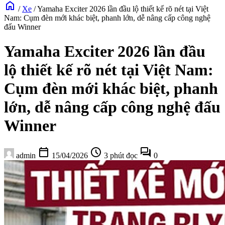
home
/
Xe
/
Yamaha Exciter 2026 lần đầu lộ thiết kế rõ nét tại Việt
Nam: Cụm đèn mới khác biệt, phanh lớn, dễ nâng cấp công nghệ
đấu Winner
Yamaha Exciter 2026 lần đầu
lộ thiết kế rõ nét tại Việt Nam:
Cụm đèn mới khác biệt, phanh
lớn, dễ nâng cấp công nghệ đấu
Winner
calendar_today
schedule
forum
admin
15/04/2026
3 phút đọc
0