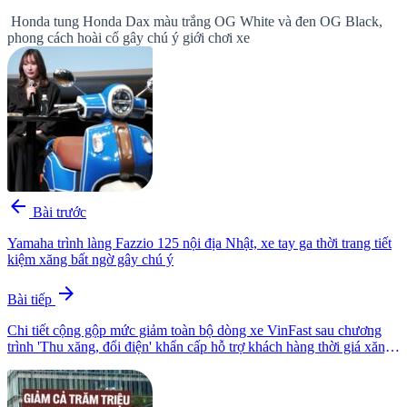
Honda tung Honda Dax màu trắng OG White và đen OG Black,
phong cách hoài cổ gây chú ý giới chơi xe
arrow_back
Bài trước
Yamaha trình làng Fazzio 125 nội địa Nhật, xe tay ga thời trang tiết
kiệm xăng bất ngờ gây chú ý
arrow_forward
Bài tiếp
Chi tiết cộng gộp mức giảm toàn bộ dòng xe VinFast sau chương
trình 'Thu xăng, đổi điện' khẩn cấp hỗ trợ khách hàng thời giá xăng
dầu tăng cao