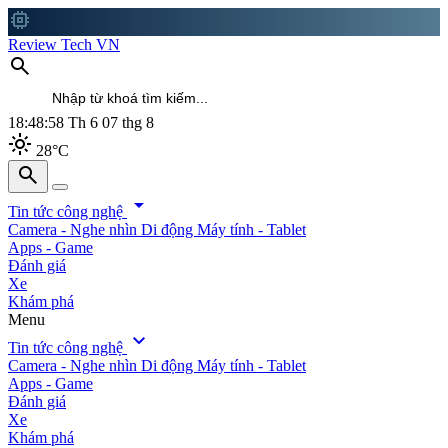
memory
Review Tech VN
search
18:49:00
Th 6 07 thg 8
light_mode
28°C
search
search
arrow_drop_down
Tin tức công nghệ
Camera - Nghe nhìn
Di động
Máy tính - Tablet
Apps - Game
Đánh giá
Xe
Khám phá
Menu
expand_more
Tin tức công nghệ
Camera - Nghe nhìn
Di động
Máy tính - Tablet
Apps - Game
Đánh giá
Xe
Khám phá