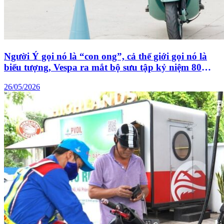
Người Ý gọi nó là “con ong”, cả thế giới gọi nó là
biểu tượng, Vespa ra mắt bộ sưu tập kỷ niệm 80
năm tại Việt Nam
26/05/2026