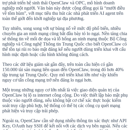
trợ phát triển hệ sinh thái OpenClaw và OPC, mô hình doanh
nghiệp một người. Văn bản này được cộng đồng gọi là “mười điều
về tôm hùm”, với mục tiêu thu hút các nhà phát triển AI agent trên
toàn thế giới đến khởi nghiệp tại địa phương.
Tuy nhiên, song song với sự bùng nổ về mức độ phổ biến, nhiều
chuyên gia an ninh mạng cũng bắt đầu bày tỏ lo ngại. Nền tảng chia
sẻ thông tin về mối đe dọa và lỗ hổng an ninh mạng thuộc Bộ Công
nghiệp và Công nghệ Thông tin Trung Quốc cho biết OpenClaw có
thể tồn tại rủi ro bảo mật đáng kể nếu người dùng triển khai với cấu
hình mặc định hoặc cấu hình không đúng cách.
Theo các dữ liệu giám sát gần đây, trên toàn cầu hiện có gần
150.000 tài sản mạng liên quan đến OpenClaw, trong đó hơn 40%
tập trung tại Trung Quốc. Quy mô triển khai lớn như vậy khiến
nguy cơ tấn công mạng trở nên đáng lo ngại hơn.
Một trong những nguy cơ lớn nhất là việc giao diện quản trị của
OpenClaw bị lộ ra internet công cộng. Do việc thiết lập bảo mật phụ
thuộc vào người dùng, nếu không bật cơ chế xác thực hoặc kiểm
soát truy cập phù hợp, hệ thống có thể bị các công cụ quét mạng
phát hiện và truy cập trái phép.
Ngoài ra, OpenClaw cần sử dụng nhiều thông tin xác thực như API
Key, OAuth hay SSH để kết nối với các dịch vụ bên ngoài. Nếu các