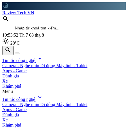
memory
Review Tech VN
search
10:53:53
Th 7 08 thg 8
light_mode
28°C
search
search
arrow_drop_down
Tin tức công nghệ
Camera - Nghe nhìn
Di động
Máy tính - Tablet
Apps - Game
Đánh giá
Xe
Khám phá
Menu
expand_more
Tin tức công nghệ
Camera - Nghe nhìn
Di động
Máy tính - Tablet
Apps - Game
Đánh giá
Xe
Khám phá