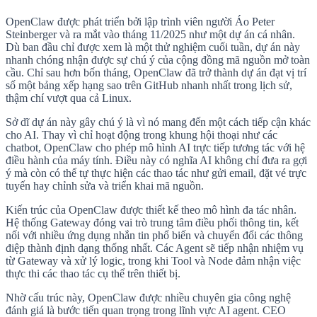
OpenClaw được phát triển bởi lập trình viên người Áo Peter
Steinberger và ra mắt vào tháng 11/2025 như một dự án cá nhân.
Dù ban đầu chỉ được xem là một thử nghiệm cuối tuần, dự án này
nhanh chóng nhận được sự chú ý của cộng đồng mã nguồn mở toàn
cầu. Chỉ sau hơn bốn tháng, OpenClaw đã trở thành dự án đạt vị trí
số một bảng xếp hạng sao trên GitHub nhanh nhất trong lịch sử,
thậm chí vượt qua cả Linux.
Sở dĩ dự án này gây chú ý là vì nó mang đến một cách tiếp cận khác
cho AI. Thay vì chỉ hoạt động trong khung hội thoại như các
chatbot, OpenClaw cho phép mô hình AI trực tiếp tương tác với hệ
điều hành của máy tính. Điều này có nghĩa AI không chỉ đưa ra gợi
ý mà còn có thể tự thực hiện các thao tác như gửi email, đặt vé trực
tuyến hay chỉnh sửa và triển khai mã nguồn.
Kiến trúc của OpenClaw được thiết kế theo mô hình đa tác nhân.
Hệ thống Gateway đóng vai trò trung tâm điều phối thông tin, kết
nối với nhiều ứng dụng nhắn tin phổ biến và chuyển đổi các thông
điệp thành định dạng thống nhất. Các Agent sẽ tiếp nhận nhiệm vụ
từ Gateway và xử lý logic, trong khi Tool và Node đảm nhận việc
thực thi các thao tác cụ thể trên thiết bị.
Nhờ cấu trúc này, OpenClaw được nhiều chuyên gia công nghệ
đánh giá là bước tiến quan trọng trong lĩnh vực AI agent. CEO