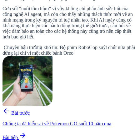
Cơn sốt “nuôi tôm hùm” vì vậy không chỉ phản ánh sức hút của
công nghệ AI agent, mà còn cho thấy những thách thức mới về an
ninh mạng trong kỷ nguyên trí tuệ nhân tạo. Khi AI ngày càng có
khả năng thực hiện các hành động trong thế giới thực, câu hỏi về
việc đảm bảo an toàn cho các hệ thống này cũng trở nên cấp thiết
hơn bao giờ hết.
Chuyện hậu trường khó tin: Bộ phim RoboCop suýt chút nữa phải
dừng lại chỉ vì một chiếc bánh Oreo
arrow_back
Bài trước
Chúng ta đã hiểu sai về Pokemon GO suốt 10 năm qua
arrow_forward
Bài tiếp