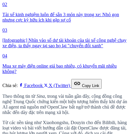
02
Tài xế kinh nghiệm luôn để sẵn 3 món này trong xe: Nhỏ gọn
nhưng cực kỳ hữu ích khi gặp sự cố
03
[Infographic] Nhìn vào số dư tài khoản của tài xế công nghệ chạy
xe điện, ta thấy ngay tại sao họ lại "chuyển đổi xanh"
04
Mua xe máy điện online giá bao nhiêu, có khuyến mãi nhiều
không?
link
Chia sẻ:
Facebook
X (Twitter)
Copy Link
Theo thông tin từ
Sina
, trong vài tuần gần đây, cộng đồng công
nghệ Trung Quốc chứng kiến một hiện tượng hiếm thấy khi dự án
AI agent mã nguồn mở OpenClaw bất ngờ trở thành chủ đề được
nhắc đến dày đặc trên mạng xã hội.
Từ các nền tảng như Xiaohongshu, Douyin cho đến Bilibili, hàng
loạt video và bài viết hướng dẫn cài đặt OpenClaw được đăng tải,
thu hút lượng lớn người xem. Cùng với đó, dịch vụ cài đặt