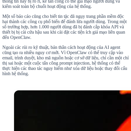
thông tin này bị rò rỉ, kẻ tấn công có thể giả mạo người dùng và
kiểm soát toàn bộ chuỗi hoạt động của hệ thống.
Một số báo cáo cũng cho biết tin tặc đã ngụy trang phần mềm độc
hại thành các công cụ phổ biến để đánh lừa người dùng. Trong một
số trường hợp, hơn 1.000 người dùng đã bị đánh cắp khóa API và
thiết bị bị cài cửa hậu sau khi cài đặt các tiện ích giả mạo liên quan
đến OpenClaw.
Ngoài các rủi ro kỹ thuật, bản thân cách hoạt động của AI agent
cũng tạo ra nhiều nguy cơ mới. Vì OpenClaw có thể truy cập vào
email, trình duyệt, kho mã nguồn hoặc cơ sở dữ liệu, chỉ cần một chỉ
thị sai hoặc một cuộc tấn công prompt injection, hệ thống có thể
thực hiện các thao tác nguy hiểm như xóa dữ liệu hoặc thay đổi cấu
hình hệ thống.