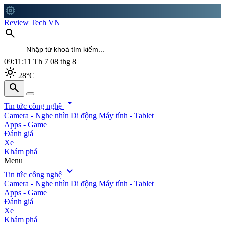
memory
Review Tech VN
search
09:11:12
Th 7 08 thg 8
light_mode
28°C
search
search
arrow_drop_down
Tin tức công nghệ
Camera - Nghe nhìn
Di động
Máy tính - Tablet
Apps - Game
Đánh giá
Xe
Khám phá
Menu
expand_more
Tin tức công nghệ
Camera - Nghe nhìn
Di động
Máy tính - Tablet
Apps - Game
Đánh giá
Xe
Khám phá