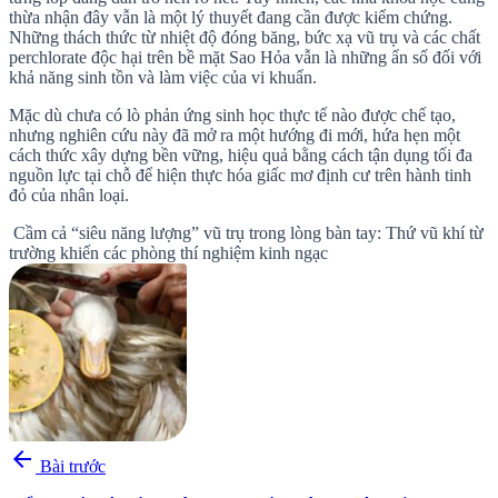
thừa nhận đây vẫn là một lý thuyết đang cần được kiểm chứng.
Những thách thức từ nhiệt độ đóng băng, bức xạ vũ trụ và các chất
perchlorate độc hại trên bề mặt
Sao Hỏa
vẫn là những ẩn số đối với
khả năng sinh tồn và làm việc của vi khuẩn.
Mặc dù chưa có lò phản ứng sinh học thực tế nào được chế tạo,
nhưng nghiên cứu này đã mở ra một hướng đi mới, hứa hẹn một
cách thức xây dựng bền vững, hiệu quả bằng cách tận dụng tối đa
nguồn lực tại chỗ để hiện thực hóa giấc mơ định cư trên hành tinh
đỏ của nhân loại.
Cầm cả “siêu năng lượng” vũ trụ trong lòng bàn tay: Thứ vũ khí từ
trường khiến các phòng thí nghiệm kinh ngạc
arrow_back
Bài trước