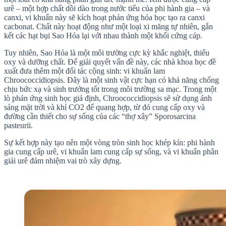
urê – một hợp chất dồi dào trong nước tiểu của phi hành gia – và
canxi, vi khuẩn này sẽ kích hoạt phản ứng hóa học tạo ra canxi
cacbonat. Chất này hoạt động như một loại xi măng tự nhiên, gắn
kết các hạt bụi
Sao Hỏa
lại với nhau thành một khối cứng cáp.
Tuy nhiên,
Sao Hỏa
là một môi trường cực kỳ khắc nghiệt, thiếu
oxy và dưỡng chất. Để giải quyết vấn đề này, các nhà khoa học đề
xuất đưa thêm một đối tác cộng sinh: vi khuẩn lam
Chroococcidiopsis. Đây là một sinh vật cực hạn có khả năng chống
chịu bức xạ và sinh trưởng tốt trong môi trường sa mạc. Trong một
lò phản ứng sinh học giả định, Chroococcidiopsis sẽ sử dụng ánh
sáng mặt trời và khí CO2 để quang hợp, từ đó cung cấp oxy và
đường cần thiết cho sự sống của các “thợ xây” Sporosarcina
pasteurii.
Sự kết hợp này tạo nên một vòng tròn sinh học khép kín: phi hành
gia cung cấp urê, vi khuẩn lam cung cấp sự sống, và vi khuẩn phân
giải urê đảm nhiệm vai trò xây dựng.