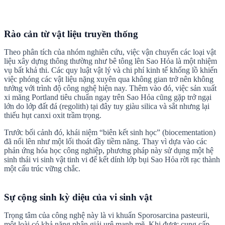
Rào cản từ vật liệu truyền thống
Theo phân tích của nhóm nghiên cứu, việc vận chuyển các loại vật
liệu xây dựng thông thường như bê tông lên
Sao Hỏa
là một nhiệm
vụ bất khả thi. Các quy luật vật lý và chi phí kinh tế khổng lồ khiến
việc phóng các vật liệu nặng xuyên qua không gian trở nên không
tưởng với trình độ công nghệ hiện nay. Thêm vào đó, việc sản xuất
xi măng Portland tiêu chuẩn ngay trên
Sao Hỏa
cũng gặp trở ngại
lớn do lớp đất đá (regolith) tại đây tuy giàu silica và sắt nhưng lại
thiếu hụt canxi oxit trầm trọng.
Trước bối cảnh đó, khái niệm “biên kết sinh học” (biocementation)
đã nổi lên như một lối thoát đầy tiềm năng. Thay vì dựa vào các
phản ứng hóa học công nghiệp, phương pháp này sử dụng một hệ
sinh thái vi sinh vật tinh vi để kết dính lớp bụi
Sao Hỏa
rời rạc thành
một cấu trúc vững chắc.
Sự cộng sinh kỳ diệu của vi sinh vật
Trọng tâm của công nghệ này là vi khuẩn Sporosarcina pasteurii,
một loài có khả năng phân giải urê mạnh mẽ. Khi được cung cấp