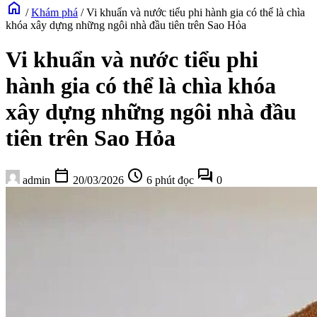
home
/
Khám phá
/
Vi khuẩn và nước tiểu phi hành gia có thể là chìa
khóa xây dựng những ngôi nhà đầu tiên trên Sao Hỏa
Vi khuẩn và nước tiểu phi
hành gia có thể là chìa khóa
xây dựng những ngôi nhà đầu
tiên trên Sao Hỏa
calendar_today
schedule
forum
admin
20/03/2026
6 phút đọc
0