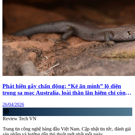
Phát hiện gây chấn động: “Kẻ ẩn mình” lộ diện
trong sa mạc Australia, loài thằn lằn hiếm chỉ còn
dưới 20 cá thể
26/04/2026
memory
Review Tech VN
Trang tin công nghệ hàng đầu Việt Nam. Cập nhật tin tức, đánh giá
sản phẩm và hướng dẫn thủ thuật mới nhất mỗi ngày.