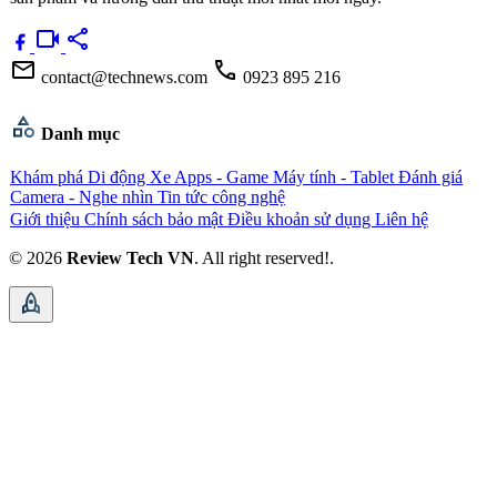
videocam
share
mail
call
contact@technews.com
0923 895 216
category
Danh mục
Khám phá
Di động
Xe
Apps - Game
Máy tính - Tablet
Đánh giá
Camera - Nghe nhìn
Tin tức công nghệ
Giới thiệu
Chính sách bảo mật
Điều khoản sử dụng
Liên hệ
© 2026
Review Tech VN
. All right reserved!.
rocket