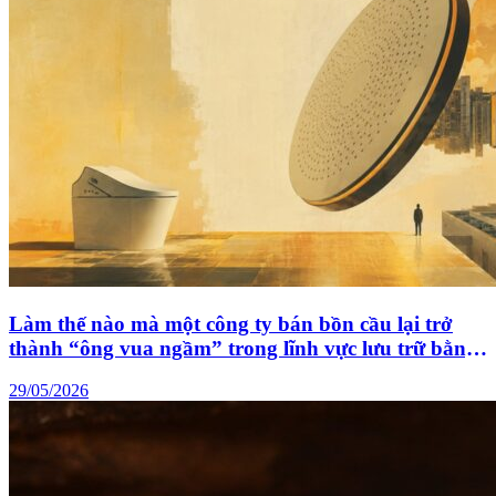
Làm thế nào mà một công ty bán bồn cầu lại trở
thành “ông vua ngầm” trong lĩnh vực lưu trữ bằng
trí tuệ nhân tạo?
29/05/2026