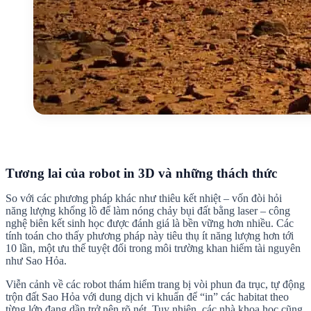
Tương lai của robot in 3D và những thách thức
So với các phương pháp khác như thiêu kết nhiệt – vốn đòi hỏi
năng lượng khổng lồ để làm nóng chảy bụi đất bằng laser – công
nghệ biên kết sinh học được đánh giá là bền vững hơn nhiều. Các
tính toán cho thấy phương pháp này tiêu thụ ít năng lượng hơn tới
10 lần, một ưu thế tuyệt đối trong môi trường khan hiếm tài nguyên
như
Sao Hỏa
.
Viễn cảnh về các robot thám hiểm trang bị vòi phun đa trục, tự động
trộn đất
Sao Hỏa
với dung dịch vi khuẩn để “in” các habitat theo
từng lớp đang dần trở nên rõ nét. Tuy nhiên, các nhà khoa học cũng