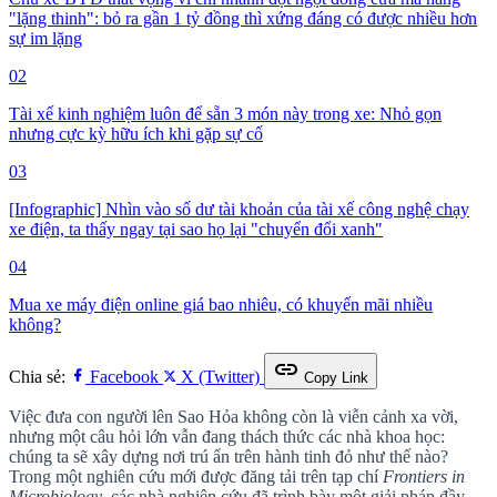
"lặng thinh": bỏ ra gần 1 tỷ đồng thì xứng đáng có được nhiều hơn
sự im lặng
02
Tài xế kinh nghiệm luôn để sẵn 3 món này trong xe: Nhỏ gọn
nhưng cực kỳ hữu ích khi gặp sự cố
03
[Infographic] Nhìn vào số dư tài khoản của tài xế công nghệ chạy
xe điện, ta thấy ngay tại sao họ lại "chuyển đổi xanh"
04
Mua xe máy điện online giá bao nhiêu, có khuyến mãi nhiều
không?
link
Chia sẻ:
Facebook
X (Twitter)
Copy Link
Việc đưa con người lên
Sao Hỏa
không còn là viễn cảnh xa vời,
nhưng một câu hỏi lớn vẫn đang thách thức các nhà khoa học:
chúng ta sẽ xây dựng nơi trú ẩn trên hành tinh đỏ như thế nào?
Trong một nghiên cứu mới được đăng tải trên tạp chí
Frontiers in
Microbiology
, các nhà nghiên cứu đã trình bày một giải pháp đầy