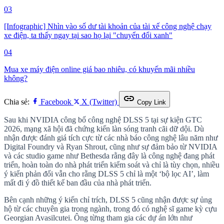
03
[Infographic] Nhìn vào số dư tài khoản của tài xế công nghệ chạy
xe điện, ta thấy ngay tại sao họ lại "chuyển đổi xanh"
04
Mua xe máy điện online giá bao nhiêu, có khuyến mãi nhiều
không?
link
Chia sẻ:
Facebook
X (Twitter)
Copy Link
Sau khi NVIDIA công bố công nghệ DLSS 5 tại sự kiện GTC
2026, mạng xã hội đã chứng kiến làn sóng tranh cãi dữ dội. Dù
nhận được đánh giá tích cực từ các nhà báo công nghệ lâu năm như
Digital Foundry và Ryan Shrout, cũng như sự đảm bảo từ NVIDIA
và các studio game như Bethesda rằng đây là công nghệ đang phát
triển, hoàn toàn do nhà phát triển kiểm soát và chỉ là tùy chọn, nhiều
ý kiến phản đối vẫn cho rằng DLSS 5 chỉ là một ‘bộ lọc AI’, làm
mất đi ý đồ thiết kế ban đầu của nhà phát triển.
Bên cạnh những ý kiến chỉ trích, DLSS 5 cũng nhận được sự ủng
hộ từ các chuyên gia trong ngành, trong đó có nghệ sĩ game kỳ cựu
Georgian Avasilcutei. Ông từng tham gia các dự án lớn như