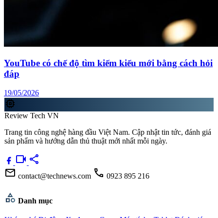
YouTube có chế độ tìm kiếm kiểu mới bằng cách hỏi
đáp
19/05/2026
memory
Review Tech VN
Trang tin công nghệ hàng đầu Việt Nam. Cập nhật tin tức, đánh giá
sản phẩm và hướng dẫn thủ thuật mới nhất mỗi ngày.
videocam
share
mail
call
contact@technews.com
0923 895 216
category
Danh mục