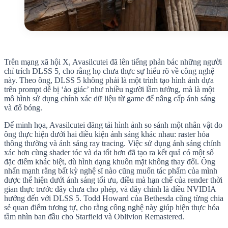
Trên mạng xã hội X, Avasilcutei đã lên tiếng phản bác những người
chỉ trích DLSS 5, cho rằng họ chưa thực sự hiểu rõ về công nghệ
này. Theo ông, DLSS 5 không phải là một trình tạo hình ảnh dựa
trên prompt dễ bị ‘ảo giác’ như nhiều người lầm tưởng, mà là một
mô hình sử dụng chính xác dữ liệu từ game để nâng cấp ánh sáng
và đổ bóng.
Để minh họa, Avasilcutei đăng tải hình ảnh so sánh một nhân vật do
ông thực hiện dưới hai điều kiện ánh sáng khác nhau: raster hóa
thông thường và ánh sáng ray tracing. Việc sử dụng ánh sáng chính
xác hơn cùng shader tóc và da tốt hơn đã tạo ra kết quả có một số
đặc điểm khác biệt, dù hình dạng khuôn mặt không thay đổi. Ông
nhấn mạnh rằng bất kỳ nghệ sĩ nào cũng muốn tác phẩm của mình
được thể hiện dưới ánh sáng tối ưu, điều mà hạn chế của render thời
gian thực trước đây chưa cho phép, và đây chính là điều NVIDIA
hướng đến với DLSS 5. Todd Howard của Bethesda cũng từng chia
sẻ quan điểm tương tự, cho rằng công nghệ này giúp hiện thực hóa
tầm nhìn ban đầu cho Starfield và Oblivion Remastered.