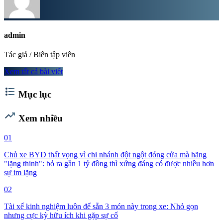
admin
Tác giả / Biên tập viên
Xem tất cả bài viết
format_list_bulleted
Mục lục
trending_up
Xem nhiều
01
Chủ xe BYD thất vọng vì chi nhánh đột ngột đóng cửa mà hãng
"lặng thinh": bỏ ra gần 1 tỷ đồng thì xứng đáng có được nhiều hơn
sự im lặng
02
Tài xế kinh nghiệm luôn để sẵn 3 món này trong xe: Nhỏ gọn
nhưng cực kỳ hữu ích khi gặp sự cố