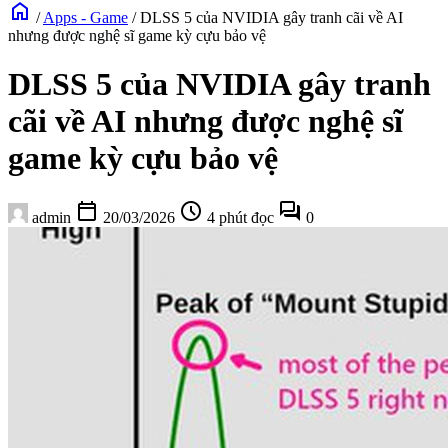
home
/
Apps - Game
/
DLSS 5 của NVIDIA gây tranh cãi về AI
nhưng được nghệ sĩ game kỳ cựu bảo vệ
DLSS 5 của NVIDIA gây tranh
cãi về AI nhưng được nghệ sĩ
game kỳ cựu bảo vệ
calendar_today
schedule
forum
admin
20/03/2026
4 phút đọc
0