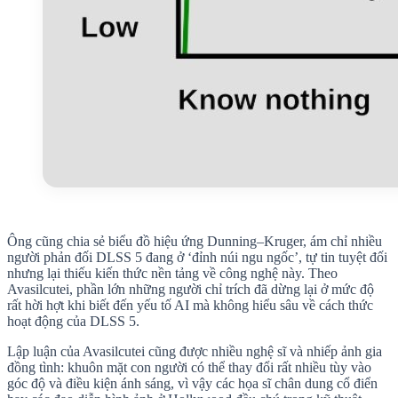
Ông cũng chia sẻ biểu đồ hiệu ứng Dunning–Kruger, ám chỉ nhiều
người phản đối DLSS 5 đang ở ‘đỉnh núi ngu ngốc’, tự tin tuyệt đối
nhưng lại thiếu kiến thức nền tảng về công nghệ này. Theo
Avasilcutei, phần lớn những người chỉ trích đã dừng lại ở mức độ
rất hời hợt khi biết đến yếu tố AI mà không hiểu sâu về cách thức
hoạt động của DLSS 5.
Lập luận của Avasilcutei cũng được nhiều nghệ sĩ và nhiếp ảnh gia
đồng tình: khuôn mặt con người có thể thay đổi rất nhiều tùy vào
góc độ và điều kiện ánh sáng, vì vậy các họa sĩ chân dung cổ điển