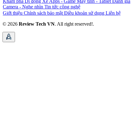
Khám phá
Di động
Xe
Apps - Game
Máy tính - Tablet
Đánh giá
Camera - Nghe nhìn
Tin tức công nghệ
Giới thiệu
Chính sách bảo mật
Điều khoản sử dụng
Liên hệ
© 2026
Review Tech VN
. All right reserved!.
rocket