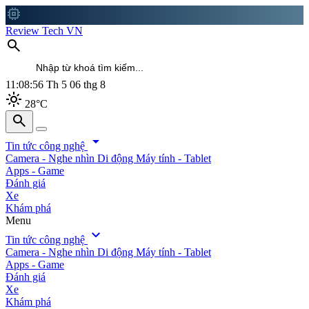
memory
Review Tech VN
search
11:08:57
Th 5 06 thg 8
light_mode
28°C
search
search
arrow_drop_down
Tin tức công nghệ
Camera - Nghe nhìn
Di động
Máy tính - Tablet
Apps - Game
Đánh giá
Xe
Khám phá
Menu
expand_more
Tin tức công nghệ
Camera - Nghe nhìn
Di động
Máy tính - Tablet
Apps - Game
Đánh giá
Xe
Khám phá