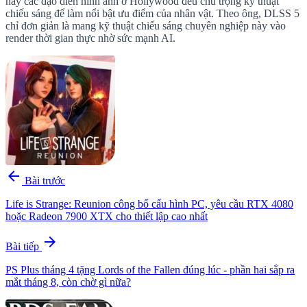
hay các đạo diễn hình ảnh ở Hollywood đều chú trọng kỹ thuật
chiếu sáng để làm nổi bật ưu điểm của nhân vật. Theo ông, DLSS 5
chỉ đơn giản là mang kỹ thuật chiếu sáng chuyên nghiệp này vào
render thời gian thực nhờ sức mạnh AI.
arrow_back
Bài trước
Life is Strange: Reunion công bố cấu hình PC, yêu cầu RTX 4080
hoặc Radeon 7900 XTX cho thiết lập cao nhất
arrow_forward
Bài tiếp
PS Plus tháng 4 tặng Lords of the Fallen đúng lúc - phần hai sắp ra
mắt tháng 8, còn chờ gì nữa?