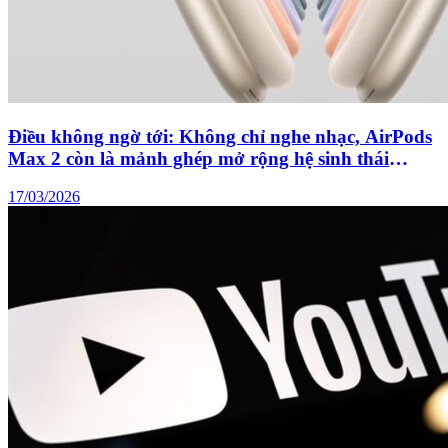
Điều không ngờ tới: Không chỉ nghe nhạc, AirPods
Max 2 còn là mảnh ghép mở rộng hệ sinh thái
gaming của Apple
17/03/2026