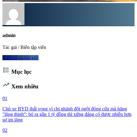
admin
Tác giả / Biên tập viên
Xem tất cả bài viết
format_list_bulleted
Mục lục
trending_up
Xem nhiều
01
Chủ xe BYD thất vọng vì chi nhánh đột ngột đóng cửa mà hãng
"lặng thinh": bỏ ra gần 1 tỷ đồng thì xứng đáng có được nhiều hơn
sự im lặng
02