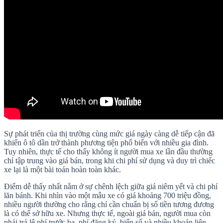
Sự phát triển của thị trường cùng mức giá ngày càng dễ tiếp cận đã
khiến ô tô dần trở thành phương tiện phổ biến với nhiều gia đình.
Tuy nhiên, thực tế cho thấy không ít người mua xe lần đầu thường
chỉ tập trung vào giá bán, trong khi chi phí sử dụng và duy trì chiếc
xe lại là một bài toán hoàn toàn khác.
Điểm dễ thấy nhất nằm ở sự chênh lệch giữa giá niêm yết và chi phí
lăn bánh. Khi nhìn vào một mẫu xe có giá khoảng 700 triệu đồng,
nhiều người thường cho rằng chỉ cần chuẩn bị số tiền tương đương
là có thể sở hữu xe. Nhưng thực tế, ngoài giá bán, người mua còn
phải trả lệ phí trước bạ, phí đăng ký, biển số và nhiều khoản liên