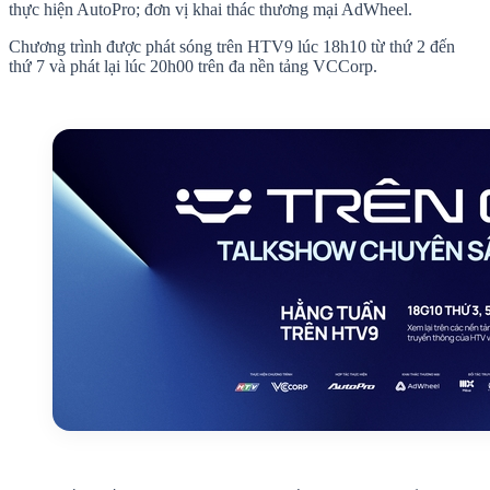
thực hiện AutoPro; đơn vị khai thác thương mại AdWheel.
Chương trình được phát sóng trên HTV9 lúc 18h10 từ thứ 2 đến
thứ 7 và phát lại lúc 20h00 trên đa nền tảng VCCorp.