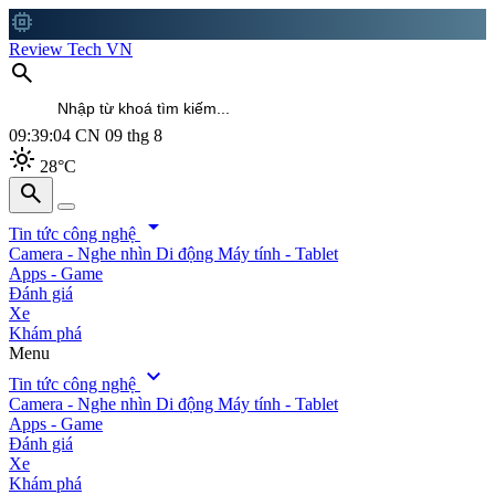
memory
Review Tech VN
search
09:39:06
CN 09 thg 8
light_mode
28°C
search
search
arrow_drop_down
Tin tức công nghệ
Camera - Nghe nhìn
Di động
Máy tính - Tablet
Apps - Game
Đánh giá
Xe
Khám phá
Menu
expand_more
Tin tức công nghệ
Camera - Nghe nhìn
Di động
Máy tính - Tablet
Apps - Game
Đánh giá
Xe
Khám phá