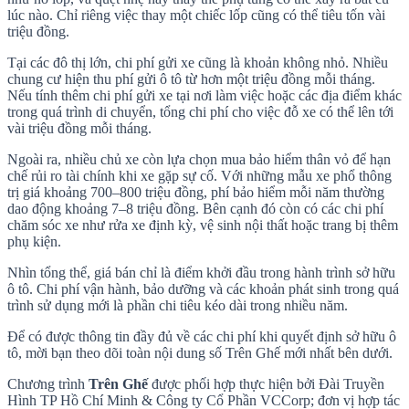
lúc nào. Chỉ riêng việc thay một chiếc lốp cũng có thể tiêu tốn vài
triệu đồng.
Tại các đô thị lớn, chi phí gửi xe cũng là khoản không nhỏ. Nhiều
chung cư hiện thu phí gửi ô tô từ hơn một triệu đồng mỗi tháng.
Nếu tính thêm chi phí gửi xe tại nơi làm việc hoặc các địa điểm khác
trong quá trình di chuyển, tổng chi phí cho việc đỗ xe có thể lên tới
vài triệu đồng mỗi tháng.
Ngoài ra, nhiều chủ xe còn lựa chọn mua bảo hiểm thân vỏ để hạn
chế rủi ro tài chính khi xe gặp sự cố. Với những mẫu xe phổ thông
trị giá khoảng 700–800 triệu đồng, phí bảo hiểm mỗi năm thường
dao động khoảng 7–8 triệu đồng. Bên cạnh đó còn có các chi phí
chăm sóc xe như rửa xe định kỳ, vệ sinh nội thất hoặc trang bị thêm
phụ kiện.
Nhìn tổng thể, giá bán chỉ là điểm khởi đầu trong hành trình sở hữu
ô tô. Chi phí vận hành, bảo dưỡng và các khoản phát sinh trong quá
trình sử dụng mới là phần chi tiêu kéo dài trong nhiều năm.
Để có được thông tin đầy đủ về các chi phí khi quyết định sở hữu ô
tô, mời bạn theo dõi toàn nội dung số Trên Ghế mới nhất bên dưới.
Chương trình
Trên Ghế
được phối hợp thực hiện bởi Đài Truyền
Hình TP Hồ Chí Minh & Công ty Cổ Phần VCCorp; đơn vị hợp tác