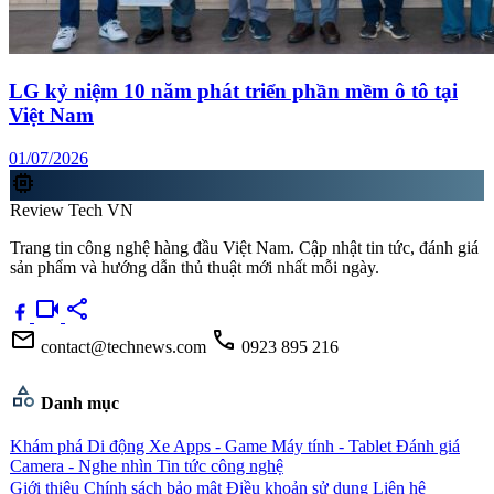
LG kỷ niệm 10 năm phát triển phần mềm ô tô tại
Việt Nam
01/07/2026
memory
Review Tech VN
Trang tin công nghệ hàng đầu Việt Nam. Cập nhật tin tức, đánh giá
sản phẩm và hướng dẫn thủ thuật mới nhất mỗi ngày.
videocam
share
mail
call
contact@technews.com
0923 895 216
category
Danh mục
Khám phá
Di động
Xe
Apps - Game
Máy tính - Tablet
Đánh giá
Camera - Nghe nhìn
Tin tức công nghệ
Giới thiệu
Chính sách bảo mật
Điều khoản sử dụng
Liên hệ