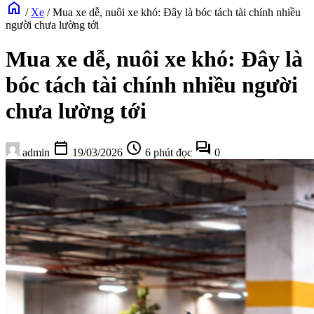
home
/
Xe
/
Mua xe dễ, nuôi xe khó: Đây là bóc tách tài chính nhiều
người chưa lường tới
Mua xe dễ, nuôi xe khó: Đây là
bóc tách tài chính nhiều người
chưa lường tới
calendar_today
schedule
forum
admin
19/03/2026
6 phút đọc
0