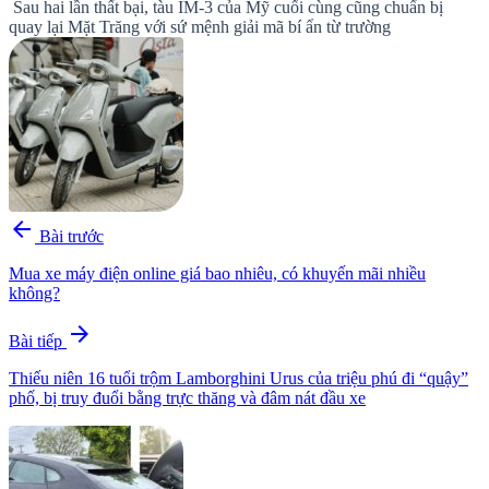
Sau hai lần thất bại, tàu IM-3 của Mỹ cuối cùng cũng chuẩn bị
quay lại Mặt Trăng với sứ mệnh giải mã bí ẩn từ trường
arrow_back
Bài trước
Mua xe máy điện online giá bao nhiêu, có khuyến mãi nhiều
không?
arrow_forward
Bài tiếp
Thiếu niên 16 tuổi trộm Lamborghini Urus của triệu phú đi “quậy”
phố, bị truy đuổi bằng trực thăng và đâm nát đầu xe