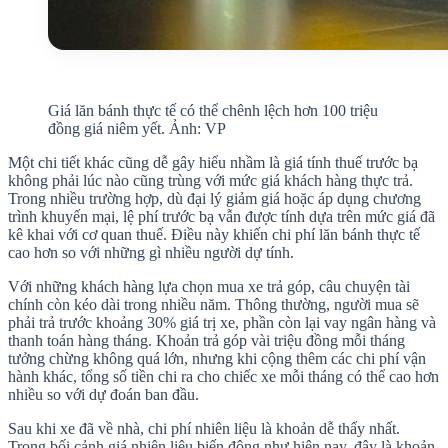
Giá lăn bánh thực tế có thể chênh lệch hơn 100 triệu
đồng giá niêm yết. Ảnh: VP
Một chi tiết khác cũng dễ gây hiểu nhầm là giá tính thuế trước bạ
không phải lúc nào cũng trùng với mức giá khách hàng thực trả.
Trong nhiều trường hợp, dù đại lý giảm giá hoặc áp dụng chương
trình khuyến mại, lệ phí trước bạ vẫn được tính dựa trên mức giá đã
kê khai với cơ quan thuế. Điều này khiến chi phí lăn bánh thực tế
cao hơn so với những gì nhiều người dự tính.
Với những khách hàng lựa chọn mua xe trả góp, câu chuyện tài
chính còn kéo dài trong nhiều năm. Thông thường, người mua sẽ
phải trả trước khoảng 30% giá trị xe, phần còn lại vay ngân hàng và
thanh toán hàng tháng. Khoản trả góp vài triệu đồng mỗi tháng
tưởng chừng không quá lớn, nhưng khi cộng thêm các chi phí vận
hành khác, tổng số tiền chi ra cho chiếc xe mỗi tháng có thể cao hơn
nhiều so với dự đoán ban đầu.
Sau khi xe đã về nhà, chi phí nhiên liệu là khoản dễ thấy nhất.
Trong bối cảnh giá nhiên liệu biến động như hiện nay, đây là khoản