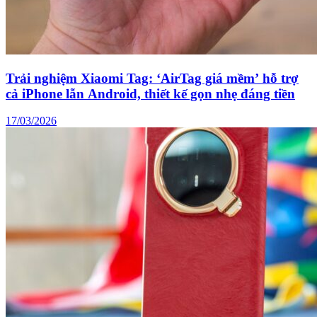
Trải nghiệm Xiaomi Tag: ‘AirTag giá mềm’ hỗ trợ
cả iPhone lẫn Android, thiết kế gọn nhẹ đáng tiền
17/03/2026