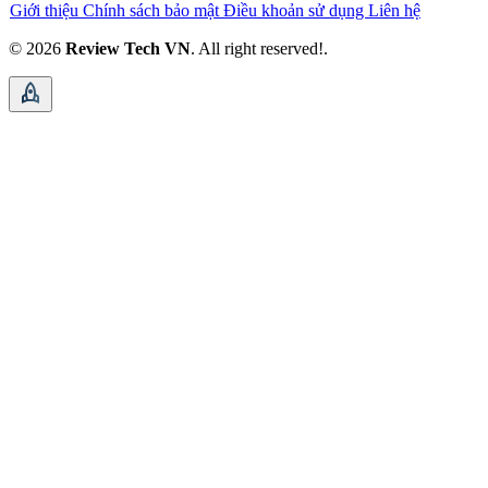
Giới thiệu
Chính sách bảo mật
Điều khoản sử dụng
Liên hệ
© 2026
Review Tech VN
. All right reserved!.
rocket