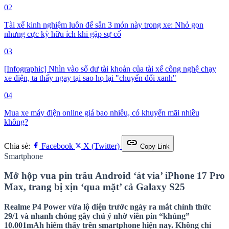
02
Tài xế kinh nghiệm luôn để sẵn 3 món này trong xe: Nhỏ gọn
nhưng cực kỳ hữu ích khi gặp sự cố
03
[Infographic] Nhìn vào số dư tài khoản của tài xế công nghệ chạy
xe điện, ta thấy ngay tại sao họ lại "chuyển đổi xanh"
04
Mua xe máy điện online giá bao nhiêu, có khuyến mãi nhiều
không?
link
Chia sẻ:
Facebook
X (Twitter)
Copy Link
Smartphone
Mở hộp vua pin trâu Android ‘át vía’ iPhone 17 Pro
Max, trang bị xịn ‘qua mặt’ cả Galaxy S25
Realme P4 Power vừa lộ diện trước ngày ra mắt chính thức
29/1 và nhanh chóng gây chú ý nhờ viên pin “khủng”
10.001mAh hiếm thấy trên smartphone hiện nay. Không chỉ