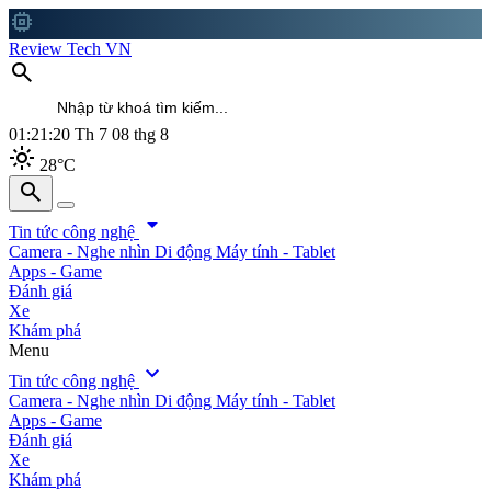
memory
Review Tech VN
search
01:21:21
Th 7 08 thg 8
light_mode
28°C
search
search
arrow_drop_down
Tin tức công nghệ
Camera - Nghe nhìn
Di động
Máy tính - Tablet
Apps - Game
Đánh giá
Xe
Khám phá
Menu
expand_more
Tin tức công nghệ
Camera - Nghe nhìn
Di động
Máy tính - Tablet
Apps - Game
Đánh giá
Xe
Khám phá