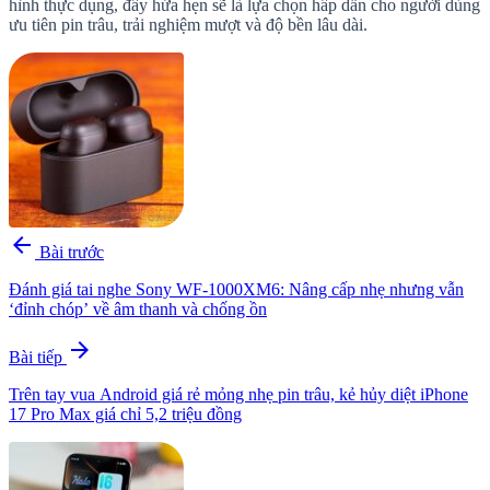
hình thực dụng, đây hứa hẹn sẽ là lựa chọn hấp dẫn cho người dùng
ưu tiên pin trâu, trải nghiệm mượt và độ bền lâu dài.
arrow_back
Bài trước
Đánh giá tai nghe Sony WF-1000XM6: Nâng cấp nhẹ nhưng vẫn
‘đỉnh chóp’ về âm thanh và chống ồn
arrow_forward
Bài tiếp
Trên tay vua Android giá rẻ mỏng nhẹ pin trâu, kẻ hủy diệt iPhone
17 Pro Max giá chỉ 5,2 triệu đồng