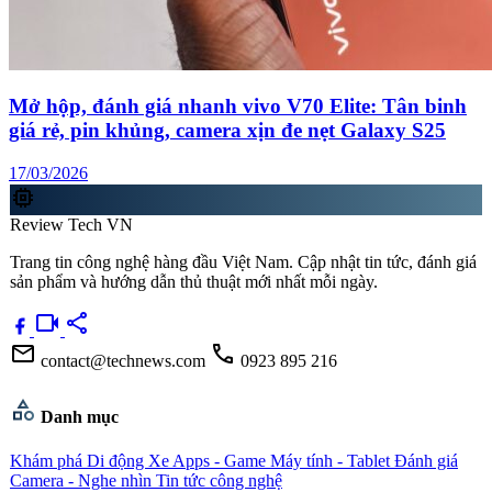
Mở hộp, đánh giá nhanh vivo V70 Elite: Tân binh
giá rẻ, pin khủng, camera xịn đe nẹt Galaxy S25
17/03/2026
memory
Review Tech VN
Trang tin công nghệ hàng đầu Việt Nam. Cập nhật tin tức, đánh giá
sản phẩm và hướng dẫn thủ thuật mới nhất mỗi ngày.
videocam
share
mail
call
contact@technews.com
0923 895 216
category
Danh mục
Khám phá
Di động
Xe
Apps - Game
Máy tính - Tablet
Đánh giá
Camera - Nghe nhìn
Tin tức công nghệ