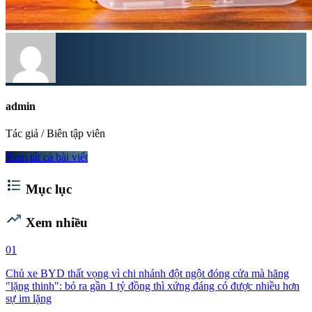
admin
Tác giả / Biên tập viên
Xem tất cả bài viết
format_list_bulleted
Mục lục
trending_up
Xem nhiều
01
Chủ xe BYD thất vọng vì chi nhánh đột ngột đóng cửa mà hãng
"lặng thinh": bỏ ra gần 1 tỷ đồng thì xứng đáng có được nhiều hơn
sự im lặng