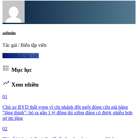
admin
Tác giả / Biên tập viên
Xem tất cả bài viết
format_list_bulleted
Mục lục
trending_up
Xem nhiều
01
Chủ xe BYD thất vọng vì chi nhánh đột ngột đóng cửa mà hãng
"lặng thinh": bỏ ra gần 1 tỷ đồng thì xứng đáng có được nhiều hơn
sự im lặng
02