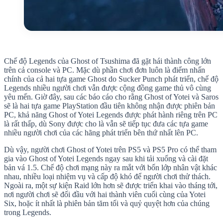
Chế độ Legends của Ghost of Tsushima đã gặt hái thành công lớn
trên cả console và PC. Mặc dù phần chơi đơn luôn là điểm nhấn
chính của cả hai tựa game Ghost do Sucker Punch phát triển, chế độ
Legends nhiều người chơi vẫn được cộng đồng game thủ vô cùng
yêu mến. Giờ đây, sau các báo cáo cho rằng Ghost of Yotei và Saros
sẽ là hai tựa game PlayStation đầu tiên không nhận được phiên bản
PC, khả năng Ghost of Yotei Legends được phát hành riêng trên PC
là rất thấp, dù Sony được cho là vẫn sẽ tiếp tục đưa các tựa game
nhiều người chơi của các hãng phát triển bên thứ nhất lên PC.
Dù vậy, người chơi Ghost of Yotei trên PS5 và PS5 Pro có thể tham
gia vào Ghost of Yotei Legends ngay sau khi tải xuống và cài đặt
bản vá 1.5. Chế độ chơi mạng này ra mắt với bốn lớp nhân vật khác
nhau, nhiều loại nhiệm vụ và cấp độ khó để người chơi thử thách.
Ngoài ra, một sự kiện Raid lớn hơn sẽ được triển khai vào tháng tới,
nơi người chơi sẽ đối đầu với hai thành viên cuối cùng của Yotei
Six, hoặc ít nhất là phiên bản tăm tối và quỷ quyệt hơn của chúng
trong Legends.