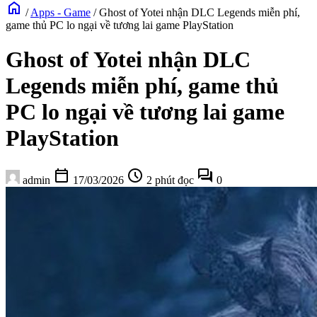
home
/
Apps - Game
/
Ghost of Yotei nhận DLC Legends miễn phí,
game thủ PC lo ngại về tương lai game PlayStation
Ghost of Yotei nhận DLC
Legends miễn phí, game thủ
PC lo ngại về tương lai game
PlayStation
calendar_today
schedule
forum
admin
17/03/2026
2 phút đọc
0