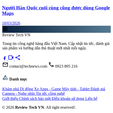
Người Hàn Quốc cuối cùng cũng được dùng Google
Maps
18/03/2026
memory
Review Tech VN
Trang tin công nghệ hàng đầu Việt Nam. Cập nhật tin tức, đánh giá
sản phẩm và hướng dẫn thủ thuật mới nhất mỗi ngày.
videocam
share
mail
call
contact@technews.com
0923 895 216
category
Danh mục
Khám phá
Di động
Xe
Apps - Game
Máy tính - Tablet
Đánh giá
Camera - Nghe nhìn
Tin tức công nghệ
Giới thiệu
Chính sách bảo mật
Điều khoản sử dụng
Liên hệ
© 2026
Review Tech VN
. All right reserved!.