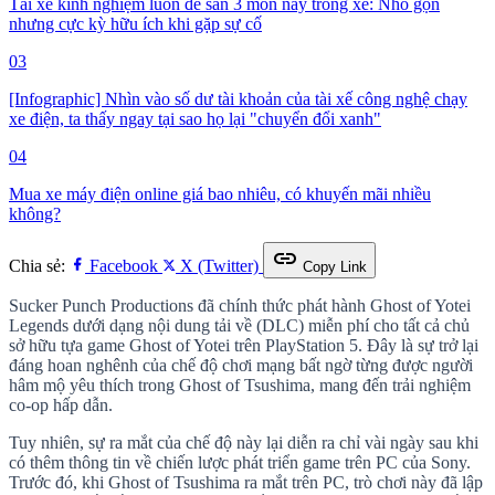
Tài xế kinh nghiệm luôn để sẵn 3 món này trong xe: Nhỏ gọn
nhưng cực kỳ hữu ích khi gặp sự cố
03
[Infographic] Nhìn vào số dư tài khoản của tài xế công nghệ chạy
xe điện, ta thấy ngay tại sao họ lại "chuyển đổi xanh"
04
Mua xe máy điện online giá bao nhiêu, có khuyến mãi nhiều
không?
link
Chia sẻ:
Facebook
X (Twitter)
Copy Link
Sucker Punch Productions đã chính thức phát hành Ghost of Yotei
Legends dưới dạng nội dung tải về (DLC) miễn phí cho tất cả chủ
sở hữu tựa game Ghost of Yotei trên PlayStation 5. Đây là sự trở lại
đáng hoan nghênh của chế độ chơi mạng bất ngờ từng được người
hâm mộ yêu thích trong Ghost of Tsushima, mang đến trải nghiệm
co-op hấp dẫn.
Tuy nhiên, sự ra mắt của chế độ này lại diễn ra chỉ vài ngày sau khi
có thêm thông tin về chiến lược phát triển game trên PC của Sony.
Trước đó, khi Ghost of Tsushima ra mắt trên PC, trò chơi này đã lập