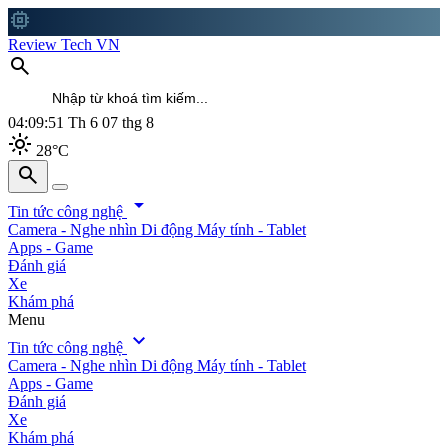
memory
Review Tech VN
search
04:09:53
Th 6 07 thg 8
light_mode
28°C
search
search
arrow_drop_down
Tin tức công nghệ
Camera - Nghe nhìn
Di động
Máy tính - Tablet
Apps - Game
Đánh giá
Xe
Khám phá
Menu
expand_more
Tin tức công nghệ
Camera - Nghe nhìn
Di động
Máy tính - Tablet
Apps - Game
Đánh giá
Xe
Khám phá